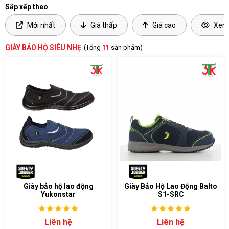
Sắp xếp theo
Mới nhất
Giá thấp
Giá cao
Xem 
GIÀY BẢO HỘ SIÊU NHẸ
(Tổng
11
sản phẩm)
Giày bảo hộ lao động
Giày Bảo Hộ Lao Động Balto
Yukonstar
S1-SRC
Liên hệ
Liên hệ