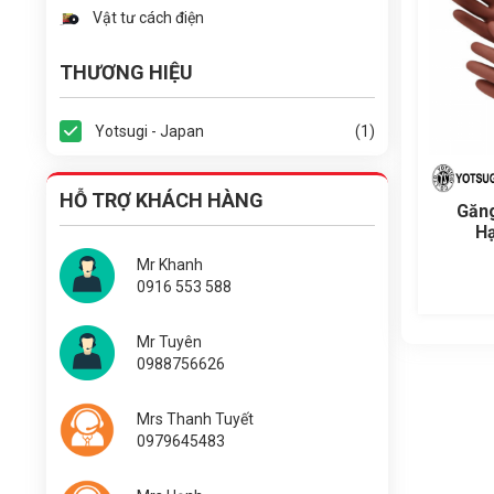
Vật tư cách điện
THƯƠNG HIỆU
Yotsugi - Japan
(1)
HỖ TRỢ KHÁCH HÀNG
Găng
Hạ
Mr Khanh
0916 553 588
Mr Tuyên
0988756626
Mrs Thanh Tuyết
0979645483