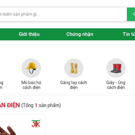
Giới thiệu
Chứng nhận
Tin t
ng
Mũ bảo hộ
Găng tay cách
Giày - Ủng
ện
cách điện
điện
cách điện
N ĐIỆN
(Tổng
1
sản phẩm)