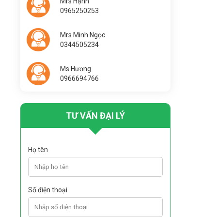
Mrs Hạnh
0965250253
Mrs Minh Ngọc
0344505234
Ms Hương
0966694766
TƯ VẤN ĐẠI LÝ
Họ tên
Số điện thoại