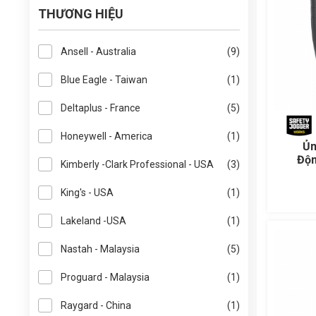
THƯƠNG HIỆU
Ansell - Australia
(9)
Blue Eagle - Taiwan
(1)
Deltaplus - France
(5)
Honeywell - America
(1)
Ủn
Độn
Kimberly -Clark Professional - USA
(3)
King's - USA
(1)
Lakeland -USA
(1)
Nastah - Malaysia
(5)
Proguard - Malaysia
(1)
Raygard - China
(1)