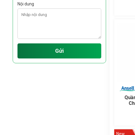
Nội dung
Gửi
Quầ
Ch
New