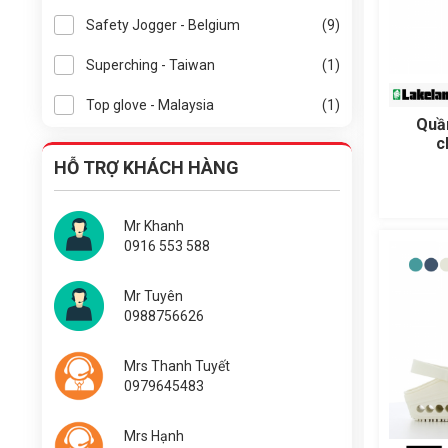
Safety Jogger - Belgium
(9)
Superching - Taiwan
(1)
Top glove - Malaysia
(1)
Quầ
c
HỖ TRỢ KHÁCH HÀNG
Mr Khanh
0916 553 588
Mr Tuyên
0988756626
Mrs Thanh Tuyết
0979645483
Mrs Hạnh