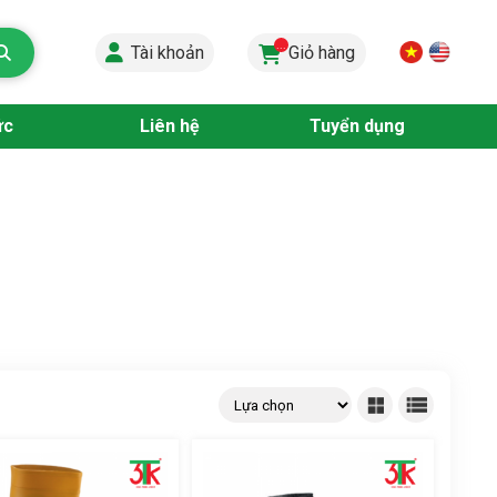
...
Tài khoản
Giỏ hàng
ức
Liên hệ
Tuyển dụng