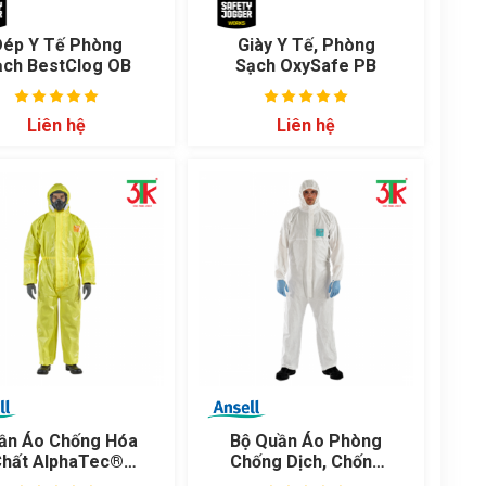
Dép Y Tế Phòng
Giày Y Tế, Phòng
ạch BestClog OB
Sạch OxySafe PB
Liên hệ
Liên hệ
ần Áo Chống Hóa
Bộ Quần Áo Phòng
hất AlphaTec®
Chống Dịch, Chống
000 - Model 111
Hóa Chất AlphaTec®