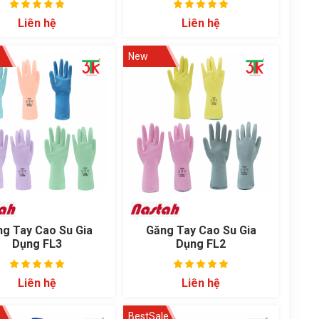
2000 STANDARD -
Liên hệ
Liên hệ
Model 111
New
g Tay Cao Su Gia
Găng Tay Cao Su Gia
Dụng FL3
Dụng FL2
Liên hệ
Liên hệ
BestSale