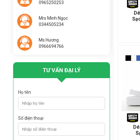
0965250253
Dé
Mrs Minh Ngọc
Sạ
0344505234
Ms Hương
0966694766
TƯ VẤN ĐẠI LÝ
Họ tên
Số điện thoại
Dé
S