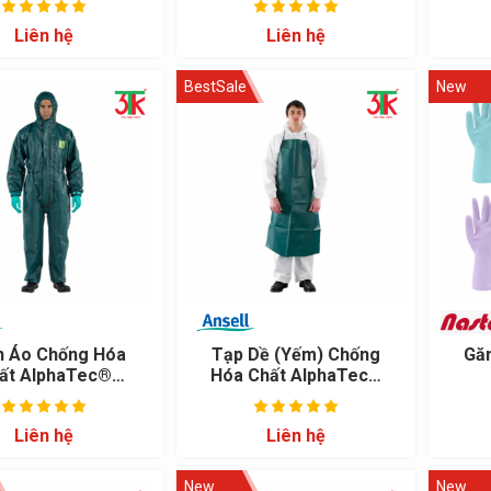
Liên hệ
Liên hệ
BestSale
New
n Áo Chống Hóa
Tạp Dề (Yếm) Chống
Găn
ất AlphaTec®
Hóa Chất AlphaTec®
4000
4000 Apron - Model
212
Liên hệ
Liên hệ
New
New