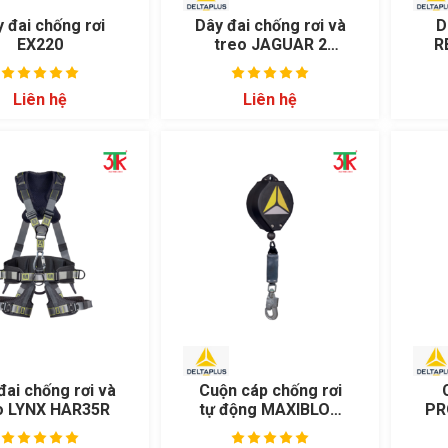
 đai chống rơi
Dây đai chống rơi và
D
EX220
treo JAGUAR 2
R
HAR36R
Liên hệ
Liên hệ
đai chống rơi và
Cuộn cáp chống rơi
o LYNX HAR35R
tự động MAXIBLOC
PR
AN10006T