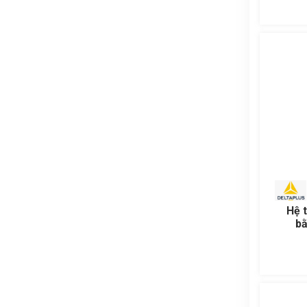
Hệ 
bằ
CAM