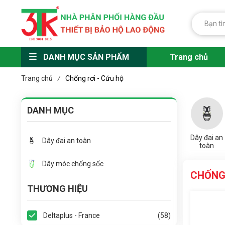
DANH MỤC SẢN PHẨM
Trang chủ
Trang chủ
Chống rơi - Cứu hộ
/
DANH MỤC
Dây đai an
Dây đai an toàn
toàn
Dây móc chống sốc
CHỐNG 
THƯƠNG HIỆU
Deltaplus - France
(58)