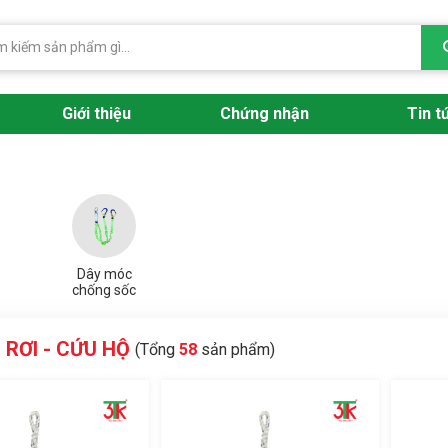
Giới thiệu
Chứng nhận
Tin t
Dây móc
chống sốc
RƠI - CỨU HỘ
(Tổng
58
sản phẩm)