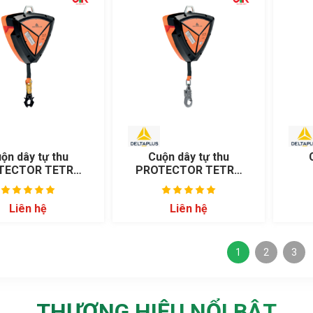
ộn dây tự thu
Cuộn dây tự thu
TECTOR TETRA
PROTECTOR TETRA
AN14006F
AN14006T
Liên hệ
Liên hệ
1
2
3
THƯƠNG HIỆU NỔI BẬT