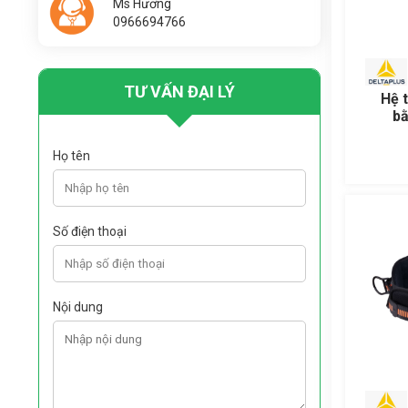
Ms Hương
0966694766
TƯ VẤN ĐẠI LÝ
Hệ 
bằ
Họ tên
Số điện thoại
Nội dung