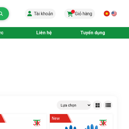
...
Tài khoản
Giỏ hàng
ức
Liên hệ
Tuyển dụng
New