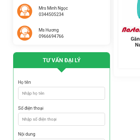
Mrs Minh Ngọc
0344505234
Ms Hương
0966694766
Găn
N
TƯ VẤN ĐẠI LÝ
Họ tên
Số điện thoại
Nội dung