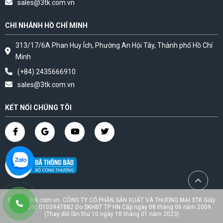
sales@3tk.com.vn
CHI NHÁNH HỒ CHÍ MINH
313/17/6A Phan Huy Ích, Phường An Hội Tây, Thành phố Hồ Chí
Minh
(+84) 2435666910
sales@3tk.com.vn
KẾT NỐI CHÚNG TÔI
© 2023 3tk.com.vn. CÔNG TY CỔ PHẦN SẢN XUẤT VÀ THƯƠNG MẠI 3TK Giấy
CNĐKDN: 0103947882 Do SKHĐT TP HN Cấp ngày 08 tháng 06 năm 2009
(Thay đổi lần thứ 10 ngày 18 tháng 01 năm 2023)