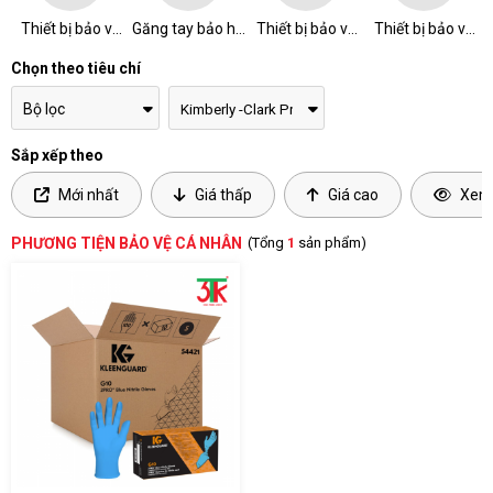
Thiết bị bảo vệ
Găng tay bảo hộ
Thiết bị bảo vệ
Thiết bị bảo vệ
chân
lao động
đầu
thân
Chọn theo tiêu chí
Bộ lọc
Sắp xếp theo
Mới nhất
Giá thấp
Giá cao
Xem 
PHƯƠNG TIỆN BẢO VỆ CÁ NHÂN
(Tổng
1
sản phẩm)