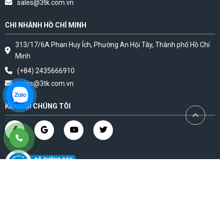
sales@3tk.com.vn
CHI NHÁNH HỒ CHÍ MINH
313/17/6A Phan Huy Ích, Phường An Hội Tây, Thành phố Hồ Chí
Minh
(+84) 2435666910
sales@3tk.com.vn
KẾT NỐI CHÚNG TÔI
© 2023 3tk.com.vn. CÔNG TY CỔ PHẦN SẢN XUẤT VÀ THƯƠNG MẠI 3TK Giấy
CNĐKDN: 0103947882 Do SKHĐT TP HN Cấp ngày 08 tháng 06 năm 2009
(Thay đổi lần thứ 10 ngày 18 tháng 01 năm 2023)