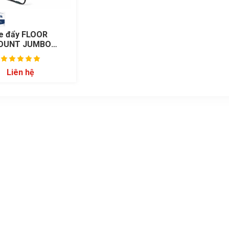
e đẩy FLOOR
OUNT JUMBO
L DISPE 80585
Liên hệ