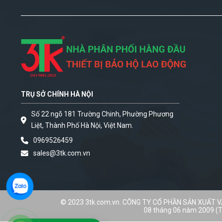
TRỤ SỞ CHÍNH HÀ NỘI
Số 22 ngõ 181 Trường Chinh, Phường Phương
Liệt, Thành Phố Hà Nội, Việt Nam.
0969526459
sales@3tk.com.vn
© 2023 3tk.com.vn. CÔNG TY CỔ PHẦN SẢN XUẤT 
08 tháng 06 năm 2009 (T