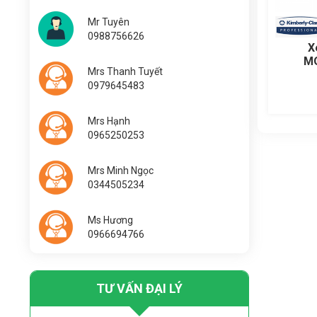
Mr Tuyên
0988756626
X
M
Mrs Thanh Tuyết
ROL
0979645483
Mrs Hạnh
0965250253
Mrs Minh Ngọc
0344505234
Ms Hương
0966694766
TƯ VẤN ĐẠI LÝ