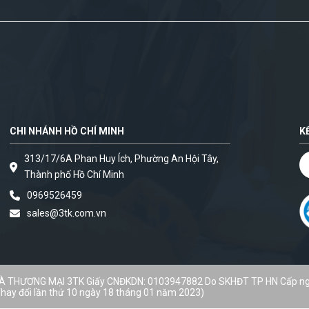
CHI NHÁNH HỒ CHÍ MINH
K
313/17/6A Phan Huy Ích, Phường An Hội Tây,
Thành phố Hồ Chí Minh
0969526459
sales@3tk.com.vn
VÀ THƯƠNG MẠI 3TK Giấy CNĐKDN: 0103947882 Do SKHĐT TP HN Cấp n
hay đổi lần thứ 10 ngày 18 tháng 01 năm 2023)