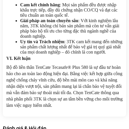
Cam kết chính hãng
: Mọi sản phẩm đều được nhập 
khẩu trực tiếp, đầy đủ chứng nhận CO/CQ và đạt các 
tiêu chuẩn an toàn quốc tế.
Giải pháp an toàn chuyên sâu
: Với kinh nghiệm lâu 
năm, 3TK không chỉ bán sản phẩm mà còn tư vấn giải 
pháp bảo hộ tối ưu cho từng đặc thù ngành nghề của 
doanh nghiệp.
Uy tín và Trách nhiệm
: 3TK cam kết mang đến những 
sản phẩm chất lượng nhất để bảo vệ giá trị quý giá nhất 
của mọi doanh nghiệp – đó chính là con người.
VI. Kết luận
Bộ đồ liền thân TenCate Tecasafe® Plus 580 là sự đầu tư hoàn 
hảo cho an toàn lao động hiện đại. Bằng việc kết hợp giữa công 
nghệ chống cháy vĩnh cửu, độ bền mài mòn cao và khả năng 
nhận diện vượt trội, sản phẩm mang lại lá chắn bảo vệ tuyệt đối 
mà vẫn đảm bảo sự thoải mái tối đa. Chọn TenCate thông qua 
nhà phân phối 3TK là chọn sự an tâm bền vững cho môi trường 
làm việc nguy hiểm nhất.
Đánh giá & Hỏi đáp