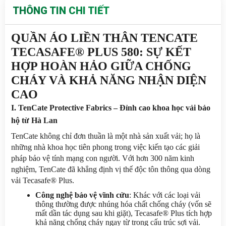
THÔNG TIN CHI TIẾT
QUẦN ÁO LIỀN THÂN TENCATE 
TECASAFE® PLUS 580: SỰ KẾT 
HỢP HOÀN HẢO GIỮA CHỐNG 
CHÁY VÀ KHẢ NĂNG NHẬN DIỆN 
CAO
I. TenCate Protective Fabrics – Đỉnh cao khoa học vải bảo 
hộ từ Hà Lan
TenCate không chỉ đơn thuần là một nhà sản xuất vải; họ là 
những nhà khoa học tiên phong trong việc kiến tạo các giải 
pháp bảo vệ tính mạng con người. Với hơn 300 năm kinh 
nghiệm, TenCate đã khẳng định vị thế độc tôn thông qua dòng 
vải Tecasafe® Plus.
Công nghệ bảo vệ vĩnh cửu
: Khác với các loại vải 
thông thường được nhúng hóa chất chống cháy (vốn sẽ 
mất dần tác dụng sau khi giặt), Tecasafe® Plus tích hợp 
khả năng chống cháy ngay từ trong cấu trúc sợi vải. 