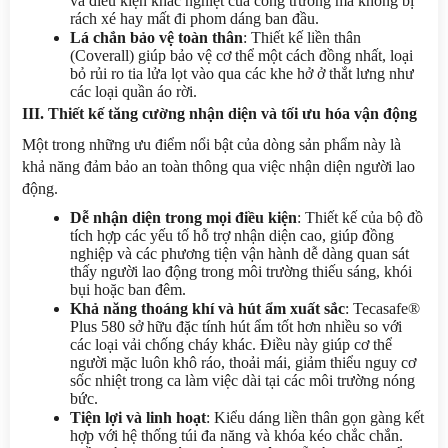
và điều kiện khắc nghiệt của công trường mà không bị 
rách xé hay mất đi phom dáng ban đầu.
Lá chắn bảo vệ toàn thân
: Thiết kế liền thân 
(Coverall) giúp bảo vệ cơ thể một cách đồng nhất, loại 
bỏ rủi ro tia lửa lọt vào qua các khe hở ở thắt lưng như 
các loại quần áo rời.
III. Thiết kế tăng cường nhận diện và tối ưu hóa vận động
Một trong những ưu điểm nổi bật của dòng sản phẩm này là 
khả năng đảm bảo an toàn thông qua việc nhận diện người lao 
động.
Dễ nhận diện trong mọi điều kiện
: Thiết kế của bộ đồ 
tích hợp các yếu tố hỗ trợ nhận diện cao, giúp đồng 
nghiệp và các phương tiện vận hành dễ dàng quan sát 
thấy người lao động trong môi trường thiếu sáng, khói 
bụi hoặc ban đêm.
Khả năng thoáng khí và hút ẩm xuất sắc
: Tecasafe® 
Plus 580 sở hữu đặc tính hút ẩm tốt hơn nhiều so với 
các loại vải chống cháy khác. Điều này giúp cơ thể 
người mặc luôn khô ráo, thoải mái, giảm thiểu nguy cơ 
sốc nhiệt trong ca làm việc dài tại các môi trường nóng 
bức.
Tiện lợi và linh hoạt
: Kiểu dáng liền thân gọn gàng kết 
hợp với hệ thống túi đa năng và khóa kéo chắc chắn. 