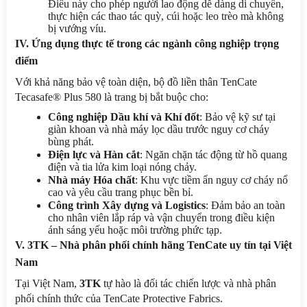
Điều này cho phép người lao động dễ dàng di chuyển, 
thực hiện các thao tác quỳ, cúi hoặc leo trèo mà không 
bị vướng víu.
IV. Ứng dụng thực tế trong các ngành công nghiệp trọng 
điểm
Với khả năng bảo vệ toàn diện, bộ đồ liền thân TenCate 
Tecasafe® Plus 580 là trang bị bắt buộc cho:
Công nghiệp Dầu khí và Khí đốt
: Bảo vệ kỹ sư tại 
giàn khoan và nhà máy lọc dầu trước nguy cơ cháy 
bùng phát.
Điện lực và Hàn cắt
: Ngăn chặn tác động từ hồ quang 
điện và tia lửa kim loại nóng chảy.
Nhà máy Hóa chất
: Khu vực tiềm ẩn nguy cơ cháy nổ 
cao và yêu cầu trang phục bền bỉ.
Công trình Xây dựng và Logistics
: Đảm bảo an toàn 
cho nhân viên lắp ráp và vận chuyển trong điều kiện 
ánh sáng yếu hoặc môi trường phức tạp.
V. 3TK – Nhà phân phối chính hãng TenCate uy tín tại Việt 
Nam
Tại Việt Nam, 
3TK
 tự hào là đối tác chiến lược và nhà phân 
phối chính thức của TenCate Protective Fabrics.