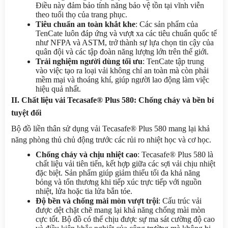
Điều này đảm bảo tính năng bảo vệ tồn tại vĩnh viễn 
theo tuổi thọ của trang phục.
Tiêu chuẩn an toàn khắt khe
: Các sản phẩm của 
TenCate luôn đáp ứng và vượt xa các tiêu chuẩn quốc tế 
như NFPA và ASTM, trở thành sự lựa chọn tin cậy của 
quân đội và các tập đoàn năng lượng lớn trên thế giới.
Trải nghiệm người dùng tối ưu
: TenCate tập trung 
vào việc tạo ra loại vải không chỉ an toàn mà còn phải 
mềm mại và thoáng khí, giúp người lao động làm việc 
hiệu quả nhất.
II. Chất liệu vải Tecasafe® Plus 580: Chống cháy và bền bỉ 
tuyệt đối
Bộ đồ liền thân sử dụng vải Tecasafe® Plus 580 mang lại khả 
năng phòng thủ chủ động trước các rủi ro nhiệt học và cơ học.
Chống cháy và chịu nhiệt cao
: Tecasafe® Plus 580 là 
chất liệu vải tiên tiến, kết hợp giữa các sợi vải chịu nhiệt 
đặc biệt. Sản phẩm giúp giảm thiểu tối đa khả năng 
bỏng và tổn thương khi tiếp xúc trực tiếp với nguồn 
nhiệt, lửa hoặc tia lửa bắn tóe.
Độ bền và chống mài mòn vượt trội
: Cấu trúc vải 
được dệt chặt chẽ mang lại khả năng chống mài mòn 
cực tốt. Bộ đồ có thể chịu được sự ma sát cường độ cao 