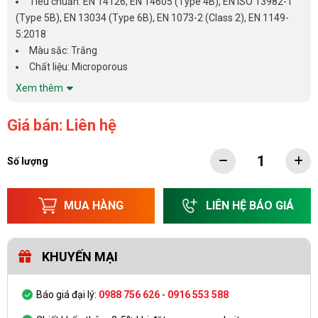
Tiêu chuẩn: EN 14126, EN 14605 (Type 4B), EN ISO 13982-1
(Type 5B), EN 13034 (Type 6B), EN 1073-2 (Class 2), EN 1149-
5:2018
Màu sắc: Trắng
Chất liệu: Microporous
Xem thêm
Giá bán: Liên hệ
Số lượng
MUA HÀNG
LIÊN HỆ BÁO GIÁ
KHUYẾN MẠI
Báo giá đại lý:
0988 756 626
-
0916 553 588