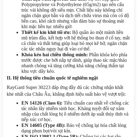
Polypropylene và Polyethylene (65g/m2) tạo nên cấu 
trúc vải không dệt siêu mịn. Chất liệu này không chỉ 
ngăn chặn giọt bắn và dịch tiết chứa virus mà còn có độ 
bền cao, khó rách nhưng vẫn đảm bảo sự thoáng mát 
khi mặc liên tục nhiều giờ.
Thiết kế kín khít tối ưu:
 Bộ quần áo một mảnh liền 
mũ trùm đầu, kết hợp với hệ thống bo thun ở cổ tay, mắt 
cá chân và thắt lưng giúp loại bỏ mọi kẽ hở, ngăn chặn 
các tác nhân nguy hại đi vào cơ thể.
Khóa kéo hai chiều thông minh:
 Phần khóa kéo phía 
trước được che bởi nắp tự dính, giúp thao tác mặc/tháo 
nhanh chóng và tăng cường khả năng chống thấm tại 
khu vực dây kéo.
II. Hệ thống tiêu chuẩn quốc tế nghiêm ngặt
RayGard Super 30223 đáp ứng đầy đủ các chứng nhận khắt 
khe nhất của Châu Âu, khẳng định hiệu suất bảo vệ vượt trội:
EN 14126 (Class 6):
 Tiêu chuẩn cao nhất về chống các 
tác nhân lây nhiễm sinh học. Kháng tuyệt đối sự xâm 
nhập của chất lỏng bị ô nhiễm dưới áp suất thủy tĩnh và 
tiếp xúc cơ học.
EN 14605 (Type 4B):
 Bảo vệ chống lại hóa chất lỏng 
dạng phun bọt/vòi xịt kín.
EN ISO 13982-1 (Type 5B):
 Chống lại các hạt rắn 