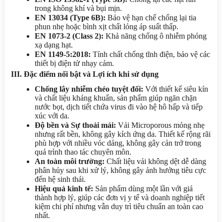
trong không khí và bụi mịn.
EN 13034 (Type 6B):
 Bảo vệ hạn chế chống lại tia 
phun nhẹ hoặc bình xịt chất lỏng áp suất thấp.
EN 1073-2 (Class 2):
 Khả năng chống ô nhiễm phóng 
xạ dạng hạt.
EN 1149-5:2018:
 Tính chất chống tĩnh điện, bảo vệ các 
thiết bị điện tử nhạy cảm.
III. Đặc điểm nổi bật và Lợi ích khi sử dụng
Chống lây nhiễm chéo tuyệt đối:
 Với thiết kế siêu kín 
và chất liệu kháng khuẩn, sản phẩm giúp ngăn chặn 
nước bọt, dịch tiết chứa virus đi vào hệ hô hấp và tiếp 
xúc với da.
Độ bền và Sự thoải mái:
 Vải Microporous mỏng nhẹ 
nhưng rất bền, không gây kích ứng da. Thiết kế rộng rãi 
phù hợp với nhiều vóc dáng, không gây cản trở trong 
quá trình thao tác chuyên môn.
An toàn môi trường:
 Chất liệu vải không dệt dễ dàng 
phân hủy sau khi xử lý, không gây ảnh hưởng tiêu cực 
đến hệ sinh thái.
Hiệu quả kinh tế:
 Sản phẩm dùng một lần với giá 
thành hợp lý, giúp các đơn vị y tế và doanh nghiệp tiết 
kiệm chi phí nhưng vẫn duy trì tiêu chuẩn an toàn cao 
nhất.