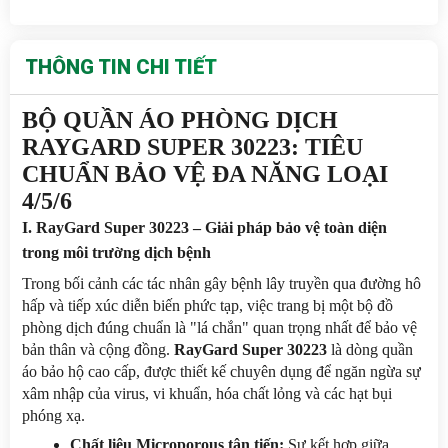
THÔNG TIN CHI TIẾT
BỘ QUẦN ÁO PHÒNG DỊCH 
RAYGARD SUPER 30223: TIÊU 
CHUẨN BẢO VỆ ĐA NĂNG LOẠI 
4/5/6
I. RayGard Super 30223 – Giải pháp bảo vệ toàn diện 
trong môi trường dịch bệnh
Trong bối cảnh các tác nhân gây bệnh lây truyền qua đường hô 
hấp và tiếp xúc diễn biến phức tạp, việc trang bị một bộ đồ 
phòng dịch đúng chuẩn là "lá chắn" quan trọng nhất để bảo vệ 
bản thân và cộng đồng. 
RayGard Super 30223
 là dòng quần 
áo bảo hộ cao cấp, được thiết kế chuyên dụng để ngăn ngừa sự 
xâm nhập của virus, vi khuẩn, hóa chất lỏng và các hạt bụi 
phóng xạ.
Chất liệu Microporous tân tiến:
 Sự kết hợp giữa 