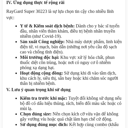
IV. Ứng dụng thực tế rộng rãi
RayGard Super 30223 là sự lựa chọn tin cậy cho nhiều lĩnh 
vực:
Y tế & Kiểm soát dịch bệnh:
 Dành cho y bác sĩ tuyến 
đầu, nhân viên thăm khám, điều trị bệnh nhân truyền 
nhiễm (như Covid-19).
Sản xuất Công nghiệp:
 Nhà máy dược phẩm, linh kiện 
điện tử, vi mạch, bán dẫn (những nơi yêu cầu độ sạch 
cao và chống tĩnh điện).
Môi trường độc hại:
 Khu vực xử lý hóa chất, phun 
thuốc diệt côn trùng, hoặc nơi có nguy cơ ô nhiễm 
phóng xạ dạng hạt.
Hoạt động cộng đồng:
 Sử dụng khi đi vào tâm dịch, 
khu cách ly, siêu thị, sân bay hoặc khi chăm sóc người 
thân bị nhiễm bệnh.
V. Lưu ý quan trọng khi sử dụng
Kiểm tra trước khi mặc:
 Tuyệt đối không sử dụng nếu 
bộ đồ có dấu hiệu thủng, rách, biến đổi màu sắc hoặc có 
mùi lạ.
Chọn đúng size:
 Nên chọn kích cỡ vừa vặn để không 
gây vướng víu hoặc quá chật làm hạn chế cử động.
Sử dụng đúng mục đích:
 Kết hợp cùng combo (khẩu 