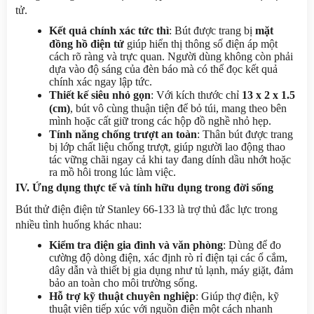
tử.
Kết quả chính xác tức thì
: Bút được trang bị 
mặt 
đồng hồ điện tử
 giúp hiển thị thông số điện áp một 
cách rõ ràng và trực quan. Người dùng không còn phải 
dựa vào độ sáng của đèn báo mà có thể đọc kết quả 
chính xác ngay lập tức.
Thiết kế siêu nhỏ gọn
: Với kích thước chỉ 
13 x 2 x 1.5 
(cm)
, bút vô cùng thuận tiện để bỏ túi, mang theo bên 
mình hoặc cất giữ trong các hộp đồ nghề nhỏ hẹp.
Tính năng chống trượt an toàn
: Thân bút được trang 
bị lớp chất liệu chống trượt, giúp người lao động thao 
tác vững chãi ngay cả khi tay đang dính dầu nhớt hoặc 
ra mồ hôi trong lúc làm việc.
IV. Ứng dụng thực tế và tính hữu dụng trong đời sống
Bút thử điện điện tử Stanley 66-133 là trợ thủ đắc lực trong 
nhiều tình huống khác nhau:
Kiểm tra điện gia đình và văn phòng
: Dùng để đo 
cường độ dòng điện, xác định rò rỉ điện tại các ổ cắm, 
dây dẫn và thiết bị gia dụng như tủ lạnh, máy giặt, đảm 
bảo an toàn cho môi trường sống.
Hỗ trợ kỹ thuật chuyên nghiệp
: Giúp thợ điện, kỹ 
thuật viên tiếp xúc với nguồn điện một cách nhanh 