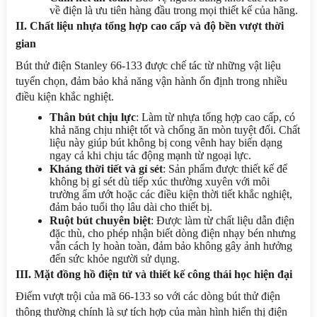
về điện là ưu tiên hàng đầu trong mọi thiết kế của hãng.
II. Chất liệu nhựa tổng hợp cao cấp và độ bền vượt thời 
gian
Bút thử điện Stanley 66-133 được chế tác từ những vật liệu 
tuyển chọn, đảm bảo khả năng vận hành ổn định trong nhiều 
điều kiện khắc nghiệt.
Thân bút chịu lực
: Làm từ nhựa tổng hợp cao cấp, có 
khả năng chịu nhiệt tốt và chống ăn mòn tuyệt đối. Chất 
liệu này giúp bút không bị cong vênh hay biến dạng 
ngay cả khi chịu tác động mạnh từ ngoại lực.
Kháng thời tiết và gỉ sét
: Sản phẩm được thiết kế để 
không bị gỉ sét dù tiếp xúc thường xuyên với môi 
trường ẩm ướt hoặc các điều kiện thời tiết khắc nghiệt, 
đảm bảo tuổi thọ lâu dài cho thiết bị.
Ruột bút chuyên biệt
: Được làm từ chất liệu dẫn điện 
đặc thù, cho phép nhận biết dòng điện nhạy bén nhưng 
vẫn cách ly hoàn toàn, đảm bảo không gây ảnh hưởng 
đến sức khỏe người sử dụng.
III. Mặt đồng hồ điện tử và thiết kế công thái học hiện đại
Điểm vượt trội của mã 66-133 so với các dòng bút thử điện 
thông thường chính là sự tích hợp của màn hình hiển thị điện 