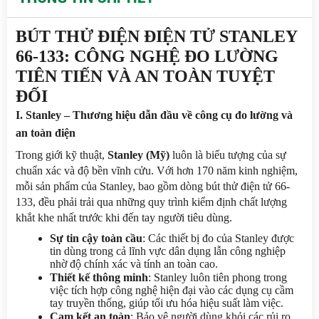
BÚT THỬ ĐIỆN ĐIỆN TỬ STANLEY 
66-133: CÔNG NGHỆ ĐO LƯỜNG 
TIÊN TIẾN VÀ AN TOÀN TUYỆT 
ĐỐI
I. Stanley – Thương hiệu dẫn đầu về công cụ đo lường và 
an toàn điện
Trong giới kỹ thuật, 
Stanley (Mỹ)
 luôn là biểu tượng của sự 
chuẩn xác và độ bền vĩnh cửu. Với hơn 170 năm kinh nghiệm, 
mỗi sản phẩm của Stanley, bao gồm dòng bút thử điện tử 66-
133, đều phải trải qua những quy trình kiểm định chất lượng 
khắt khe nhất trước khi đến tay người tiêu dùng.
Sự tin cậy toàn cầu
: Các thiết bị đo của Stanley được 
tin dùng trong cả lĩnh vực dân dụng lẫn công nghiệp 
nhờ độ chính xác và tính an toàn cao.
Thiết kế thông minh
: Stanley luôn tiên phong trong 
việc tích hợp công nghệ hiện đại vào các dụng cụ cầm 
tay truyền thống, giúp tối ưu hóa hiệu suất làm việc.
Cam kết an toàn
: Bảo vệ người dùng khỏi các rủi ro 