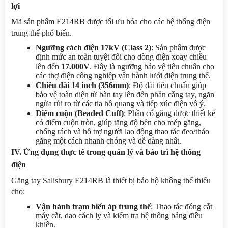
lợi
Mã sản phẩm E214RB được tối ưu hóa cho các hệ thống điện 
trung thế phổ biến.
Ngưỡng cách điện 17kV (Class 2)
: Sản phẩm được 
định mức an toàn tuyệt đối cho dòng điện xoay chiều 
lên đến 
17.000V
. Đây là ngưỡng bảo vệ tiêu chuẩn cho 
các thợ điện công nghiệp vận hành lưới điện trung thế.
Chiều dài 14 inch (356mm)
: Độ dài tiêu chuẩn giúp 
bảo vệ toàn diện từ bàn tay lên đến phần cẳng tay, ngăn 
ngừa rủi ro từ các tia hồ quang và tiếp xúc điện vô ý.
Điểm cuộn (Beaded Cuff)
: Phần cổ găng được thiết kế 
có điểm cuộn tròn, giúp tăng độ bền cho mép găng, 
chống rách và hỗ trợ người lao động thao tác đeo/tháo 
găng một cách nhanh chóng và dễ dàng nhất.
IV. Ứng dụng thực tế trong quản lý và bảo trì hệ thống 
điện
Găng tay Salisbury E214RB là thiết bị bảo hộ không thể thiếu 
cho:
Vận hành trạm biến áp trung thế
: Thao tác đóng cắt 
máy cắt, dao cách ly và kiểm tra hệ thống bảng điều 
khiển.