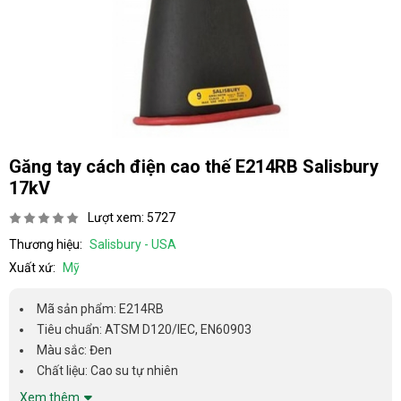
Găng tay cách điện cao thế E214RB Salisbury
17kV
Lượt xem: 5727
Thương hiệu:
Salisbury - USA
Xuất xứ:
Mỹ
Mã sản phẩm: E214RB
Tiêu chuẩn: ATSM D120/IEC, EN60903
Màu sắc: Đen
Chất liệu: Cao su tự nhiên
Xem thêm