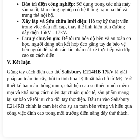
Bảo trì điện công nghiệp
: Sử dụng trong các nhà máy 
sản xuất, khu công nghiệp có hệ thống trạm hạ thế và 
trung thế nội bộ.
Xây lắp và Sửa chữa lưới điện
: Hỗ trợ kỹ thuật viên 
trong việc đấu nối cáp, thay thế linh kiện trên đường 
dây điện 15kV - 17kV.
Lưu ý chuyên gia
: Để tối ưu hóa độ bền và an toàn cơ 
học, người dùng nên kết hợp đeo găng tay da bảo vệ 
bên ngoài để tránh các tác nhân cắt xẻ trực tiếp vào lớp 
cao su cách điện.
V. Kết luận
Găng tay cách điện cao thế 
Salisbury E214RB 17kV
 là giải 
pháp an toàn tin cậy, hội tụ tinh hoa kỹ thuật bảo hộ từ Mỹ. Với 
thiết kế hai màu thông minh, chất liệu cao su thiên nhiên mềm 
mại và khả năng cách điện đạt chuẩn quốc tế, sản phẩm mang 
lại sự bảo vệ tối ưu cho đôi tay thợ điện. Đầu tư vào Salisbury 
E214RB chính là cam kết cho sự an toàn bền vững và hiệu quả 
công việc đỉnh cao trong môi trường điện năng đầy thử thách.