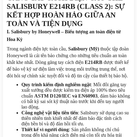
SALISBURY E214RB (CLASS 2): SỰ 
KẾT HỢP HOÀN HẢO GIỮA AN 
TOÀN VÀ TIỆN DỤNG
I. Salisbury by Honeywell – Biểu tượng an toàn điện từ 
Hoa Kỳ
Trong ngành điện lực toàn cầu, 
Salisbury (Mỹ)
 thuộc tập đoàn 
Honeywell là cái tên bảo chứng cho những tiêu chuẩn an toàn 
khắt khe nhất. Dòng găng tay cách điện 
E214RB
 được thiết kế 
để bảo vệ kỹ sư điện làm việc trong môi trường trung thế, nơi 
đòi hỏi sự chính xác tuyệt đối và độ tin cậy của thiết bị bảo hộ.
Quy trình kiểm định nghiêm ngặt
: Mỗi đôi găng tay 
xuất xưởng đều được kiểm tra điện áp 100% theo tiêu 
chuẩn 
ASTM D120/IEC và EN60903
, đảm bảo không 
có bất kỳ sai sót kỹ thuật nào trước khi đến tay người 
lao động.
Công nghệ vật liệu tiên tiến
: Salisbury sử dụng cao su 
thiên nhiên tinh khiết nhất để đảm bảo đặc tính cách 
điện bền bỉ và độ đàn hồi tối ưu.
Thiết kế vì người dùng
: Sản phẩm không chỉ chú 
trọng đến khả năng cách điện mà còn tối ưu hóa trải 