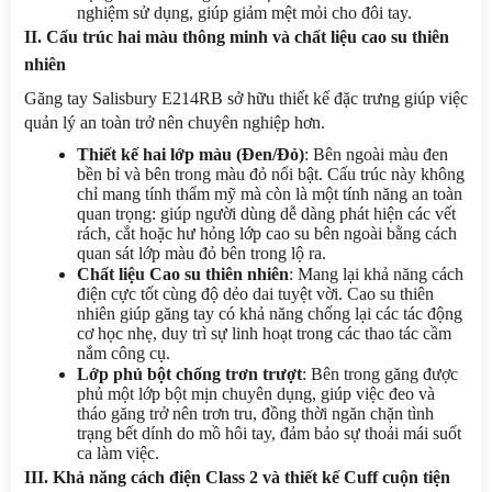
nghiệm sử dụng, giúp giảm mệt mỏi cho đôi tay.
II. Cấu trúc hai màu thông minh và chất liệu cao su thiên 
nhiên
Găng tay Salisbury E214RB sở hữu thiết kế đặc trưng giúp việc 
quản lý an toàn trở nên chuyên nghiệp hơn.
Thiết kế hai lớp màu (Đen/Đỏ)
: Bên ngoài màu đen 
bền bỉ và bên trong màu đỏ nổi bật. Cấu trúc này không 
chỉ mang tính thẩm mỹ mà còn là một tính năng an toàn 
quan trọng: giúp người dùng dễ dàng phát hiện các vết 
rách, cắt hoặc hư hỏng lớp cao su bên ngoài bằng cách 
quan sát lớp màu đỏ bên trong lộ ra.
Chất liệu Cao su thiên nhiên
: Mang lại khả năng cách 
điện cực tốt cùng độ dẻo dai tuyệt vời. Cao su thiên 
nhiên giúp găng tay có khả năng chống lại các tác động 
cơ học nhẹ, duy trì sự linh hoạt trong các thao tác cầm 
nắm công cụ.
Lớp phủ bột chống trơn trượt
: Bên trong găng được 
phủ một lớp bột mịn chuyên dụng, giúp việc đeo và 
tháo găng trở nên trơn tru, đồng thời ngăn chặn tình 
trạng bết dính do mồ hôi tay, đảm bảo sự thoải mái suốt 
ca làm việc.
III. Khả năng cách điện Class 2 và thiết kế Cuff cuộn tiện 