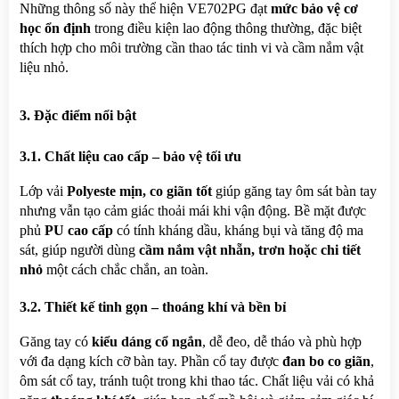
Những thông số này thể hiện VE702PG đạt 
mức bảo vệ cơ 
học ổn định
 trong điều kiện lao động thông thường, đặc biệt 
thích hợp cho môi trường cần thao tác tinh vi và cầm nắm vật 
liệu nhỏ.
3. Đặc điểm nổi bật
3.1. Chất liệu cao cấp – bảo vệ tối ưu
Lớp vải 
Polyeste mịn, co giãn tốt
 giúp găng tay ôm sát bàn tay 
nhưng vẫn tạo cảm giác thoải mái khi vận động. Bề mặt được 
phủ 
PU cao cấp
 có tính kháng dầu, kháng bụi và tăng độ ma 
sát, giúp người dùng 
cầm nắm vật nhẵn, trơn hoặc chi tiết 
nhỏ
 một cách chắc chắn, an toàn.
3.2. Thiết kế tinh gọn – thoáng khí và bền bỉ
Găng tay có 
kiểu dáng cổ ngắn
, dễ đeo, dễ tháo và phù hợp 
với đa dạng kích cỡ bàn tay. Phần cổ tay được 
đan bo co giãn
, 
ôm sát cổ tay, tránh tuột trong khi thao tác. Chất liệu vải có khả 