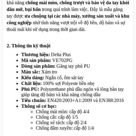
khả năng 
chống mài mòn, chống trượt và bảo vệ da tay khỏi 
dầu mỡ, bụi bẩn
 trong quá trình làm việc. Đây là mẫu găng 
tay được 
ưa chuộng tại các nhà máy, xưởng sản xuất và khu 
công nghiệp
 nhờ tính năng vượt trội về độ bền, độ bám và sự 
thoải mái khi sử dụng trong thời gian dài.
2. Thông tin kỹ thuật
Thương hiệu:
 Delta Plus
Mã sản phẩm:
 VE702PG
Dòng sản phẩm:
 Găng tay phủ PU
Màu sắc:
 Xám tro
Kiểu dáng:
 Ngắn cổ, ôm sát tay
Chất liệu:
 100% sợi Polyeste bền nhẹ
Phủ PU:
 Polyurethane phủ đầu ngón và lòng bàn tay 
giúp tăng độ bám và khả năng chống dầu
Tiêu chuẩn:
 EN420:2003+A1:2009 và EN388:2016
Thông số cơ học:
Chống mài mòn: cấp độ 4/4
Chống cắt: cấp độ 1/5
Chống xé rách: cấp độ 2/4
Chống đâm xuyên: cấp độ 1/4