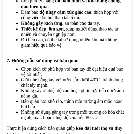
Lớp phủ PU tăng 
độ bám dính và khả năng chống 
dầu hiệu quả
.
Đảm bảo 
độ nhạy cảm xúc giác cao
, thích hợp với 
công việc đòi hỏi thao tác tỉ mỉ.
Không gây kích ứng
, an toàn cho da tay.
Thiết kế đẹp, ôm gọn
, giúp người dùng thao tác tự 
nhiên và chuyên nghiệp hơn.
Độ bền cao, có thể tái sử dụng nhiều lần mà không 
giảm hiệu quả bảo vệ.
7. Hướng dẫn sử dụng và bảo quản
Chọn kích cỡ phù hợp với bàn tay để đạt hiệu quả bảo 
vệ tốt nhất.
Giặt nhẹ bằng tay với nước ấm dưới 40°C, tránh dùng 
chất tẩy mạnh.
Không sấy ở nhiệt độ cao hoặc phơi trực tiếp dưới ánh 
nắng gắt.
Bảo quản nơi khô ráo, tránh môi trường ẩm mốc hoặc 
bụi bẩn.
Không sử dụng găng tay trong môi trường có hóa chất 
mạnh, axit, hoặc nhiệt độ cao trên 80°C.
Thực hiện đúng cách bảo quản giúp 
kéo dài tuổi thọ và duy 