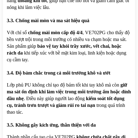
năng 
thoáng khí tốt
, giúp hạn chế mồ hôi và giảm cảm giác bí 
nóng khi làm việc lâu.
3.3. Chống mài mòn và ma sát hiệu quả
Với chỉ số 
chống mài mòn cấp độ 4/4
, VE702PG cho thấy độ 
bền vượt trội trong môi trường có nhiều va chạm hoặc ma sát. 
Sản phẩm giúp 
bảo vệ tay khỏi trầy xước, vết chai, hoặc 
rách da
 khi tiếp xúc với bề mặt kim loại, linh kiện hoặc dụng 
cụ cầm tay.
3.4. Độ bám chắc trong cả môi trường khô và ướt
Lớp phủ PU không chỉ tạo độ bám tốt khi tay khô mà còn 
giữ 
ma sát ổn định khi làm việc trong môi trường ẩm hoặc dính 
dầu nhẹ
. Điều này giúp người lao động 
kiểm soát tốt dụng 
cụ, tránh trơn trượt và giảm rủi ro tai nạn
 trong quá trình 
thao tác.
3.5. Không gây kích ứng, thân thiện với da
Thành phần cấu tạo của VE702PG 
không chứa chất gây dị 