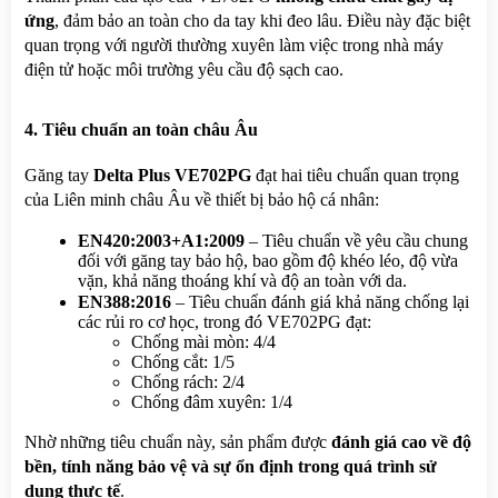
ứng
, đảm bảo an toàn cho da tay khi đeo lâu. Điều này đặc biệt 
quan trọng với người thường xuyên làm việc trong nhà máy 
điện tử hoặc môi trường yêu cầu độ sạch cao.
4. Tiêu chuẩn an toàn châu Âu
Găng tay 
Delta Plus VE702PG
 đạt hai tiêu chuẩn quan trọng 
của Liên minh châu Âu về thiết bị bảo hộ cá nhân:
EN420:2003+A1:2009
 – Tiêu chuẩn về yêu cầu chung 
đối với găng tay bảo hộ, bao gồm độ khéo léo, độ vừa 
vặn, khả năng thoáng khí và độ an toàn với da.
EN388:2016
 – Tiêu chuẩn đánh giá khả năng chống lại 
các rủi ro cơ học, trong đó VE702PG đạt:
Chống mài mòn: 4/4
Chống cắt: 1/5
Chống rách: 2/4
Chống đâm xuyên: 1/4
Nhờ những tiêu chuẩn này, sản phẩm được 
đánh giá cao về độ 
bền, tính năng bảo vệ và sự ổn định trong quá trình sử 
dụng thực tế
.