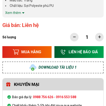
Màu sắc: Trắng
Chất liệu: Sợi Polyeste phủ PU
Xem thêm
Giá bán: Liên hệ
Số lượng
MUA HÀNG
LIÊN HỆ BÁO GIÁ
DOWNLOAD TÀI LIỆU 1
KHUYẾN MẠI
Báo giá đại lý:
0988 756 626
-
0916 553 588
Chiết khấu thêm 2-5% khi đặt mua qua website