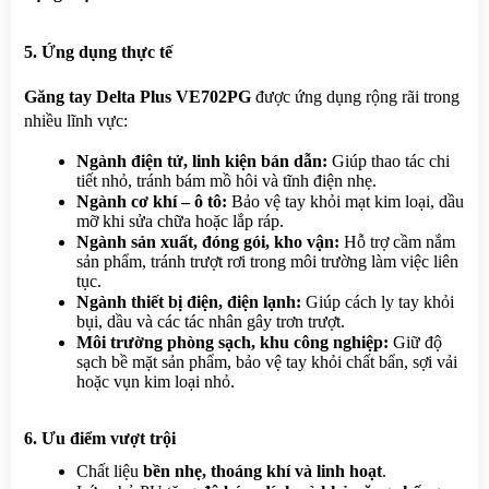
5. Ứng dụng thực tế
Găng tay Delta Plus VE702PG
 được ứng dụng rộng rãi trong 
nhiều lĩnh vực:
Ngành điện tử, linh kiện bán dẫn:
 Giúp thao tác chi 
tiết nhỏ, tránh bám mồ hôi và tĩnh điện nhẹ.
Ngành cơ khí – ô tô:
 Bảo vệ tay khỏi mạt kim loại, dầu 
mỡ khi sửa chữa hoặc lắp ráp.
Ngành sản xuất, đóng gói, kho vận:
 Hỗ trợ cầm nắm 
sản phẩm, tránh trượt rơi trong môi trường làm việc liên 
tục.
Ngành thiết bị điện, điện lạnh:
 Giúp cách ly tay khỏi 
bụi, dầu và các tác nhân gây trơn trượt.
Môi trường phòng sạch, khu công nghiệp:
 Giữ độ 
sạch bề mặt sản phẩm, bảo vệ tay khỏi chất bẩn, sợi vải 
hoặc vụn kim loại nhỏ.
6. Ưu điểm vượt trội
Chất liệu 
bền nhẹ, thoáng khí và linh hoạt
.