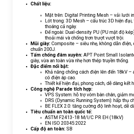
Chất liệu:
Mặt trên: Digital Printing Mesh – vải lưới i
Lót trong: 3D Mesh – cấu trúc 3D hiện đại, t
thoáng cả ngày.
Đế ngoài: Dual-density PU (PU mật độ kép)
thoải mái và chống trơn trượt vượt trội.
Mũi giày:
 Composite – siêu nhẹ, không dẫn điện, 
chuẩn 200J.
Tấm chống đâm xuyên:
 APT Point Small Isolant
giày, vừa an toàn vừa nhẹ hơn thép truyền thống.
Đặc điểm nổi bật:
Khả năng chống cách điện lên đến 18kV – an
có điện áp cao.
Thiết kế hiện đại, phong cách, dễ dàng kết 
Công nghệ Parade tích hợp:
VPS System: hỗ trợ vòm bàn chân, giảm mỏi
DRS (Dynamic Running System): hấp thụ chấ
BE FLEX 2.0: tăng cường độ linh hoạt, dễ d
Tiêu chuẩn an toàn quốc tế:
ASTM F2413-18 M/I/C PR EH (18kV)
EN ISO 20345:2022
Cấp độ an toàn:
 SB