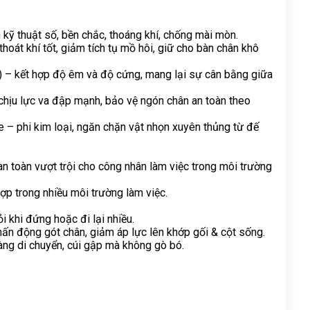
n kỹ thuật số, bền chắc, thoáng khí, chống mài mòn.
hoát khí tốt, giảm tích tụ mồ hôi, giữ cho bàn chân khô 
 – kết hợp độ êm và độ cứng, mang lại sự cân bằng giữa 
chịu lực va đập mạnh, bảo vệ ngón chân an toàn theo 
e – phi kim loại, ngăn chặn vật nhọn xuyên thủng từ đế 
 toàn vượt trội cho công nhân làm việc trong môi trường 
hợp trong nhiều môi trường làm việc.
 khi đứng hoặc đi lại nhiều.
n động gót chân, giảm áp lực lên khớp gối & cột sống.
àng di chuyển, cúi gập mà không gò bó.