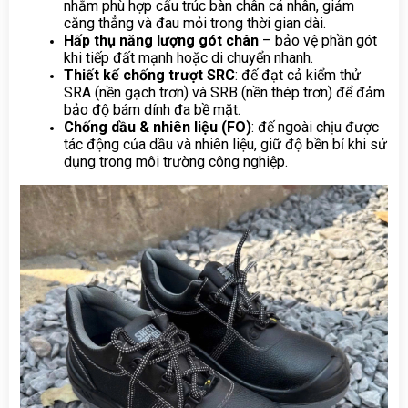
nhằm phù hợp cấu trúc bàn chân cá nhân, giảm 
căng thẳng và đau mỏi trong thời gian dài.
Hấp thụ năng lượng gót chân
 – bảo vệ phần gót 
khi tiếp đất mạnh hoặc di chuyển nhanh.
Thiết kế chống trượt SRC
: đế đạt cả kiểm thử 
SRA (nền gạch trơn) và SRB (nền thép trơn) để đảm 
bảo độ bám dính đa bề mặt.
Chống dầu & nhiên liệu (FO)
: đế ngoài chịu được 
tác động của dầu và nhiên liệu, giữ độ bền bỉ khi sử 
dụng trong môi trường công nghiệp.