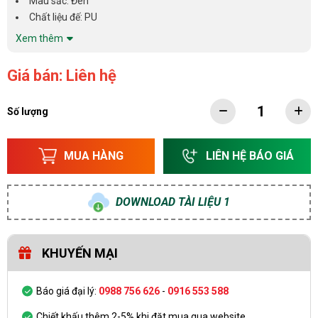
Màu sắc: Đen
Chất liệu đế: PU
Xem thêm
Giá bán: Liên hệ
Số lượng
MUA HÀNG
LIÊN HỆ BÁO GIÁ
DOWNLOAD TÀI LIỆU 1
KHUYẾN MẠI
Báo giá đại lý:
0988 756 626
-
0916 553 588
Chiết khấu thêm 2-5% khi đặt mua qua website