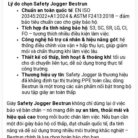
 Lý do chọn Safety Jogger Bestrun
Chuẩn an toàn quốc tế
: EN ISO 
20345:2022+A1:2024 & ASTM F2413:2018 – đảm 
bảo tiêu chuẩn cao cho giày bảo hộ.
Tích hợp đa tính năng bảo hộ
: S3, SC, SR, LG, CI, 
FO – tương thích nhiều điều kiện làm việc.
Công nghệ hỗ trợ cá nhân & hiệu năng gót
: hệ 
thống điều chỉnh vừa vặn + hấp thụ lực, giúp giảm 
mỏi và chấn thương khi làm việc lâu.
Thiết kế cổ thấp, linh hoạt & thoáng khí
: tối ưu 
cho di chuyển liên tục, dễ sử dụng trong thực tế 
công trường.
Thương hiệu uy tín
: Safety Jogger là thương hiệu 
đã khẳng định tại thị trường PPE toàn cầu; dòng 
Bestrun là một trong các sản phẩm nổi bật trong bộ 
sưu tập giày an toàn thấp. 
Giày 
Safety Jogger Bestrun
 không chỉ dừng lại ở việc 
bảo vệ bàn chân – nó mang đến 
sự an tâm, thoải mái và 
hiệu quả cao
 trong mỗi bước chân làm việc. Nếu bạn cần 
một đôi giày bảo hộ cổ thấp, đạt chuẩn quốc tế, đa tính 
năng và dễ sử dụng trong nhiều môi trường khắc nghiệt – 
Bestrun chính là lựa chọn hoàn hảo cho bạn.