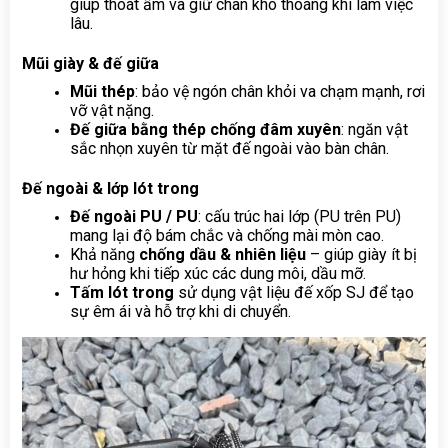
giúp thoát ẩm và giữ chân khô thoáng khi làm việc 
lâu.
Mũi giày & đế giữa
Mũi thép
: bảo vệ ngón chân khỏi va chạm mạnh, rơi 
vỡ vật nặng.
Đế giữa bằng thép chống đâm xuyên
: ngăn vật 
sắc nhọn xuyên từ mặt đế ngoài vào bàn chân.
Đế ngoài & lớp lót trong
Đế ngoài PU / PU
: cấu trúc hai lớp (PU trên PU) 
mang lại độ bám chắc và chống mài mòn cao.
Khả năng 
chống dầu & nhiên liệu
 – giúp giày ít bị 
hư hỏng khi tiếp xúc các dung môi, dầu mỡ.
Tấm lót trong 
sử dụng vật liệu đế xốp SJ để tạo 
sự êm ái và hỗ trợ khi di chuyển.