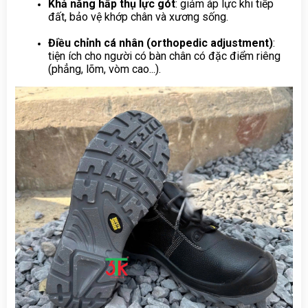
Khả năng hấp thụ lực gót
: giảm áp lực khi tiếp 
đất, bảo vệ khớp chân và xương sống.
Điều chỉnh cá nhân (orthopedic adjustment)
: 
tiện ích cho người có bàn chân có đặc điểm riêng 
(phẳng, lõm, vòm cao...).