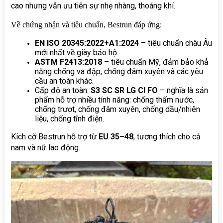
cao nhưng vẫn ưu tiên sự nhẹ nhàng, thoáng khí. 
Về chứng nhận và tiêu chuẩn, Bestrun đáp ứng:
EN ISO 20345:2022+A1:2024
 – tiêu chuẩn châu Âu 
mới nhất về giày bảo hộ.
ASTM F2413:2018
 – tiêu chuẩn Mỹ, đảm bảo khả 
năng chống va đập, chống đâm xuyên và các yêu 
cầu an toàn khác.
Cấp độ an toàn: 
S3 SC SR LG CI FO
 – nghĩa là sản 
phẩm hỗ trợ nhiều tính năng: chống thấm nước, 
chống trượt, chống đâm xuyên, chống dầu/nhiên 
liệu, chống tĩnh điện.
Kích cỡ Bestrun hỗ trợ từ 
EU 35–48
, tương thích cho cả 
nam và nữ lao động. 