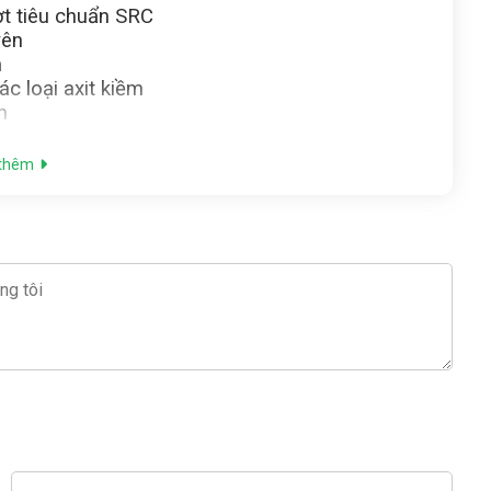
ợt tiêu chuẩn SRC
yên
n
ác loại axit kiềm
ón
thêm