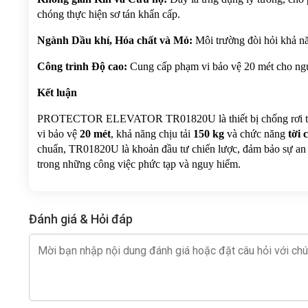
chóng thực hiện sơ tán khẩn cấp.
Ngành Dầu khí, Hóa chất và Mỏ:
 Môi trường đòi hỏi khả n
Công trình Độ cao:
 Cung cấp phạm vi bảo vệ 20 mét cho ngư
Kết luận
PROTECTOR ELEVATOR TR01820U là thiết bị chống rơi tự rút
vi bảo vệ 
20 mét
, khả năng chịu tải 
150 kg
 và chức năng 
tời
chuẩn, TR01820U là khoản đầu tư chiến lược, đảm bảo sự an t
trong những công việc phức tạp và nguy hiểm.
Đánh giá & Hỏi đáp