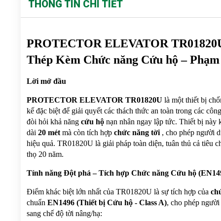
THÔNG TIN CHI TIẾT
PROTECTOR ELEVATOR TR01820U: Th
Thép Kèm Chức năng Cứu hộ – Phạm V
Lời mở đầu
PROTECTOR ELEVATOR TR01820U
 là một thiết bị ch
kế đặc biệt để giải quyết các thách thức an toàn trong các công 
đòi hỏi khả năng 
cứu hộ
 nạn nhân ngay lập tức. Thiết bị này
dài 
20 mét
 mà còn tích hợp 
chức năng tời 
, cho phép người d
hiệu quả. TR01820U là giải pháp toàn diện, tuân thủ cả tiêu ch
thọ 20 năm.
Tính năng Đột phá – Tích hợp Chức năng Cứu hộ (EN14
Điểm khác biệt lớn nhất của TR01820U là sự tích hợp của 
ch
chuẩn 
EN1496 (Thiết bị Cứu hộ - Class A)
, cho phép người
sang chế độ tời nâng/hạ: