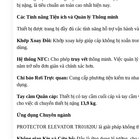
bị nặng, là tiêu chuẩn an toàn cao nhất hiện nay.
Các Tính năng Tiện ích và Quản lý Thông minh
Thiết bị được trang bị đầy đủ các tính năng hỗ trợ vận hành và
Khớp Xoay Đôi:
 Khớp xoay kép giúp cáp không bị xoắn trong
dùng.
Hệ thống NFC:
 Cho phép 
truy vết 
thông minh. Việc quản lý h
năm trở nên đơn giản và chính xác hơn.
Chỉ báo Rơi Trực quan:
 Cung cấp phương tiện kiểm tra nhanh
dụng.
Tay cầm Quấn cáp:
 Thiết bị có tay cầm cuối cáp và tay cầm 
cho việc di chuyển thiết bị nặng 
13,9 kg
.
Ứng dụng Chuyên ngành
PROTECTOR ELEVATOR TR01820U là giải pháp không thể 
Không gian Kín và Cứu hộ:
 Đây là ứng dụng lý tưởng, cho 