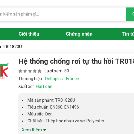
Giới thiệu
Chứng nhận
Tin t
hồi TR01820U
Hệ thống chống rơi tự thu hồi TR0
Lượt xem: 80
Thương hiệu:
Deltaplus - France
Xuất xứ:
Đài Loan
Mã sản phẩm: TR01820U
Tiêu chuẩn: EN360, EN1496
Màu sắc: Đen
Chất liệu: Thép bọc nhựa và sợi Polyester
Xem thêm