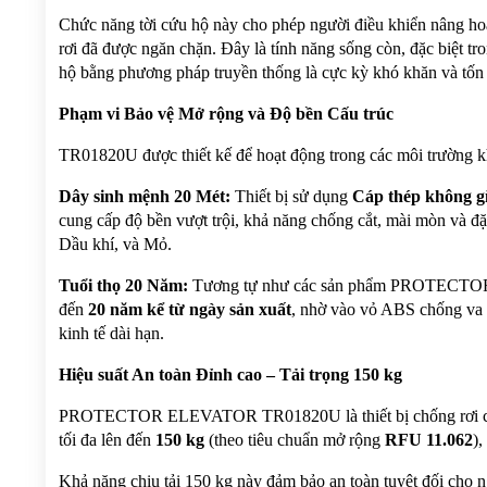
Chức năng tời cứu hộ này cho phép người điều khiển nâng hoặc
rơi đã được ngăn chặn. Đây là tính năng sống còn, đặc biệt tro
hộ bằng phương pháp truyền thống là cực kỳ khó khăn và tốn 
Phạm vi Bảo vệ Mở rộng và Độ bền Cấu trúc
TR01820U được thiết kế để hoạt động trong các môi trường kh
Dây sinh mệnh 20 Mét:
 Thiết bị sử dụng 
Cáp thép không gỉ
cung cấp độ bền vượt trội, khả năng chống cắt, mài mòn và đặc
Dầu khí, và Mỏ.
Tuổi thọ 20 Năm:
 Tương tự như các sản phẩm PROTECTOR cao
đến 
20 năm kể từ ngày sản xuất
, nhờ vào vỏ ABS chống va đậ
kinh tế dài hạn.
Hiệu suất An toàn Đỉnh cao – Tải trọng 150 kg
PROTECTOR ELEVATOR TR01820U là thiết bị chống rơi cá nh
tối đa lên đến 
150 kg
 (theo tiêu chuẩn mở rộng 
RFU 11.062
)
Khả năng chịu tải 150 kg này đảm bảo an toàn tuyệt đối cho n