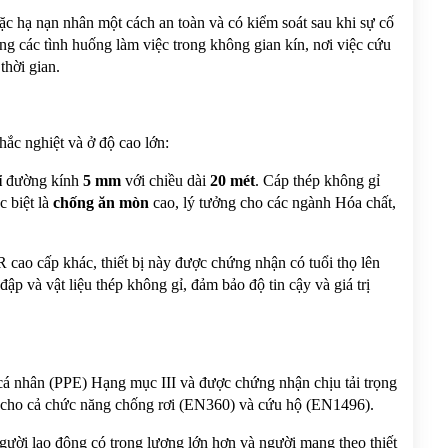
 hạ nạn nhân một cách an toàn và có kiểm soát sau khi sự cố 
ng các tình huống làm việc trong không gian kín, nơi việc cứu 
thời gian.
ắc nghiệt và ở độ cao lớn:
 
đường kính 
5 mm
 với chiều dài 
20 mét
. Cáp thép không gỉ 
 biệt là 
chống ăn mòn
 cao, lý tưởng cho các ngành Hóa chất, 
 cấp khác, thiết bị này được chứng nhận có tuổi thọ lên 
p và vật liệu thép không gỉ, đảm bảo độ tin cậy và giá trị 
ân (PPE) Hạng mục III và được chứng nhận chịu tải trọng 
, cho cả chức năng chống rơi (EN360) và cứu hộ (EN1496).
gười lao động có trọng lượng lớn hơn và người mang theo thiết 