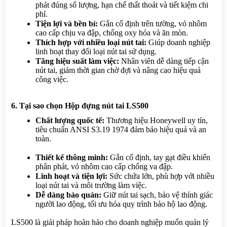
phát đúng số lượng, hạn chế thất thoát và tiết kiệm chi 
phí.
Tiện lợi và bền bỉ:
 Gắn cố định trên tường, vỏ nhôm 
cao cấp chịu va đập, chống oxy hóa và ăn mòn.
Thích hợp với nhiều loại nút tai:
 Giúp doanh nghiệp 
linh hoạt thay đổi loại nút tai sử dụng.
Tăng hiệu suất làm việc:
 Nhân viên dễ dàng tiếp cận 
nút tai, giảm thời gian chờ đợi và nâng cao hiệu quả 
công việc.
6. Tại sao chọn Hộp đựng nút tai LS500
Chất lượng quốc tế:
 Thương hiệu Honeywell uy tín, 
tiêu chuẩn ANSI S3.19 1974 đảm bảo hiệu quả và an 
toàn.
Thiết kế thông minh:
 Gắn cố định, tay gạt điều khiển 
phân phát, vỏ nhôm cao cấp chống va đập.
Linh hoạt và tiện lợi:
 Sức chứa lớn, phù hợp với nhiều 
loại nút tai và môi trường làm việc.
Dễ dàng bảo quản:
 Giữ nút tai sạch, bảo vệ thính giác 
người lao động, tối ưu hóa quy trình bảo hộ lao động.
LS500 là giải pháp hoàn hảo cho doanh nghiệp muốn quản lý 