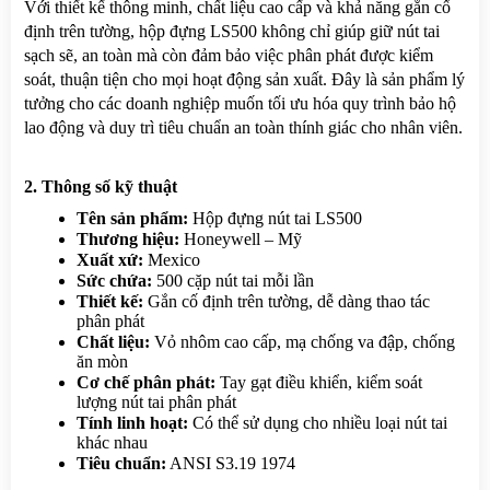
Với thiết kế thông minh, chất liệu cao cấp và khả năng gắn cố 
định trên tường, hộp đựng LS500 không chỉ giúp giữ nút tai 
sạch sẽ, an toàn mà còn đảm bảo việc phân phát được kiểm 
soát, thuận tiện cho mọi hoạt động sản xuất. Đây là sản phẩm lý 
tưởng cho các doanh nghiệp muốn tối ưu hóa quy trình bảo hộ 
lao động và duy trì tiêu chuẩn an toàn thính giác cho nhân viên.
2. Thông số kỹ thuật
Tên sản phẩm:
 Hộp đựng nút tai LS500
Thương hiệu:
 Honeywell – Mỹ
Xuất xứ:
 Mexico
Sức chứa:
 500 cặp nút tai mỗi lần
Thiết kế:
 Gắn cố định trên tường, dễ dàng thao tác 
phân phát
Chất liệu:
 Vỏ nhôm cao cấp, mạ chống va đập, chống 
ăn mòn
Cơ chế phân phát:
 Tay gạt điều khiển, kiểm soát 
lượng nút tai phân phát
Tính linh hoạt:
 Có thể sử dụng cho nhiều loại nút tai 
khác nhau
Tiêu chuẩn:
 ANSI S3.19 1974