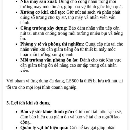
Nhà máy sản xuất:
 Dùng cho công nhân trong môi 
trường máy móc ồn ào, giúp bảo vệ thính giác hiệu quả.
Xưởng cơ khí, chế tạo:
 Giữ nút tai sạch và phân phát 
đúng số lượng cho kỹ sư, thợ máy và nhân viên vận 
hành.
Công trường xây dựng:
 Bảo đảm nhân viên tiếp cận 
nút tai nhanh chóng trong môi trường nhiều bụi và tiếng 
ồn.
Phòng y tế và phòng thí nghiệm:
 Cung cấp nút tai cho 
nhân viên khi cần giảm tiếng ồn từ thiết bị máy móc 
hoặc môi trường xung quanh.
Môi trường văn phòng ồn ào:
 Dành cho các khu vực 
cần giảm tiếng ồn để nâng cao sự tập trung của nhân 
viên.
Với phạm vi ứng dụng đa dạng, LS500 là thiết bị lưu trữ nút tai 
tối ưu cho mọi loại hình doanh nghiệp.
5. Lợi ích khi sử dụng
Bảo vệ sức khỏe thính giác:
 Giúp nút tai luôn sạch sẽ, 
đảm bảo hiệu quả giảm ồn và bảo vệ tai cho người lao 
động.
Quản lý vật tư hiệu quả:
 Cơ chế tay gạt giúp phân 