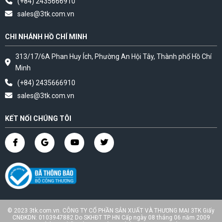
(+84) 2435666910
sales@3tk.com.vn
CHI NHÁNH HỒ CHÍ MINH
313/17/6A Phan Huy Ích, Phường An Hội Tây, Thành phố Hồ Chí
Minh
(+84) 2435666910
sales@3tk.com.vn
KẾT NỐI CHÚNG TÔI
© 2023 3tk.com.vn. CÔNG TY CỔ PHẦN SẢN XUẤT VÀ THƯƠNG MẠI 3TK Giấy
CNĐKDN: 0103947882 Do SKHĐT TP HN Cấp ngày 08 tháng 06 năm 2009