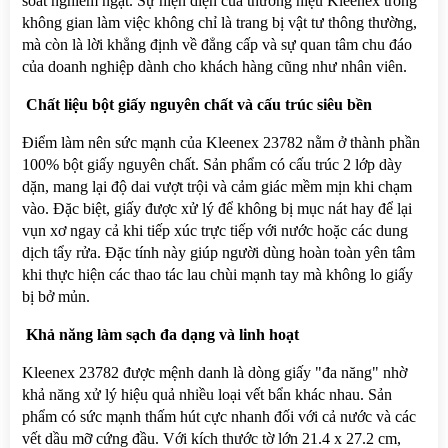
soát nghiêm ngặt. Sự hiện diện của thương hiệu Kleenex trong 
không gian làm việc không chỉ là trang bị vật tư thông thường, 
mà còn là lời khẳng định về đẳng cấp và sự quan tâm chu đáo 
của doanh nghiệp dành cho khách hàng cũng như nhân viên.
 Chất liệu bột giấy nguyên chất và cấu trúc siêu bền
Điểm làm nên sức mạnh của Kleenex 23782 nằm ở thành phần 
100% bột giấy nguyên chất. Sản phẩm có cấu trúc 2 lớp dày 
dặn, mang lại độ dai vượt trội và cảm giác mềm mịn khi chạm 
vào. Đặc biệt, giấy được xử lý để không bị mục nát hay để lại 
vụn xơ ngay cả khi tiếp xúc trực tiếp với nước hoặc các dung 
dịch tẩy rửa. Đặc tính này giúp người dùng hoàn toàn yên tâm 
khi thực hiện các thao tác lau chùi mạnh tay mà không lo giấy 
bị bở mủn.
 Khả năng làm sạch đa dạng và linh hoạt
Kleenex 23782 được mệnh danh là dòng giấy "đa năng" nhờ 
khả năng xử lý hiệu quả nhiều loại vết bẩn khác nhau. Sản 
phẩm có sức mạnh thấm hút cực nhanh đối với cả nước và các 
vết dầu mỡ cứng đầu. Với kích thước tờ lớn 21.4 x 27.2 cm, 