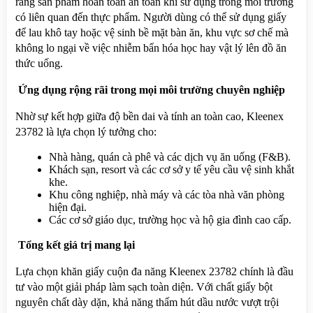
rằng sản phẩm hoàn toàn an toàn khi sử dụng trong môi trường 
có liên quan đến thực phẩm. Người dùng có thể sử dụng giấy 
để lau khô tay hoặc vệ sinh bề mặt bàn ăn, khu vực sơ chế mà 
không lo ngại về việc nhiễm bẩn hóa học hay vật lý lên đồ ăn 
thức uống.
 Ứng dụng rộng rãi trong mọi môi trường chuyên nghiệp
Nhờ sự kết hợp giữa độ bền dai và tính an toàn cao, Kleenex 
23782 là lựa chọn lý tưởng cho:
Nhà hàng, quán cà phê và các dịch vụ ăn uống (F&B).
Khách sạn, resort và các cơ sở y tế yêu cầu vệ sinh khắt 
khe.
Khu công nghiệp, nhà máy và các tòa nhà văn phòng 
hiện đại.
Các cơ sở giáo dục, trường học và hộ gia đình cao cấp.
 Tổng kết giá trị mang lại
Lựa chọn khăn giấy cuộn đa năng Kleenex 23782 chính là đầu 
tư vào một giải pháp làm sạch toàn diện. Với chất giấy bột 
nguyên chất dày dặn, khả năng thấm hút dầu nước vượt trội 