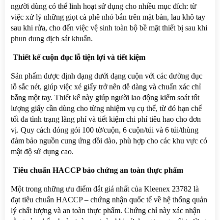
người dùng có thể linh hoạt sử dụng cho nhiều mục đích: từ 
việc xử lý những giọt cà phê nhỏ bắn trên mặt bàn, lau khô tay 
sau khi rửa, cho đến việc vệ sinh toàn bộ bề mặt thiết bị sau khi 
phun dung dịch sát khuẩn.
 Thiết kế cuộn đục lỗ tiện lợi và tiết kiệm
Sản phẩm được định dạng dưới dạng cuộn với các đường đục 
lỗ sắc nét, giúp việc xé giấy trở nên dễ dàng và chuẩn xác chỉ 
bằng một tay. Thiết kế này giúp người lao động kiểm soát tốt 
lượng giấy cần dùng cho từng nhiệm vụ cụ thể, từ đó hạn chế 
tối đa tình trạng lãng phí và tiết kiệm chi phí tiêu hao cho đơn 
vị. Quy cách đóng gói 100 tờ/cuộn, 6 cuộn/túi và 6 túi/thùng 
đảm bảo nguồn cung ứng dồi dào, phù hợp cho các khu vực có 
mật độ sử dụng cao.
 Tiêu chuẩn HACCP bảo chứng an toàn thực phẩm
Một trong những ưu điểm đắt giá nhất của Kleenex 23782 là 
đạt tiêu chuẩn HACCP – chứng nhận quốc tế về hệ thống quản 
lý chất lượng và an toàn thực phẩm. Chứng chỉ này xác nhận 