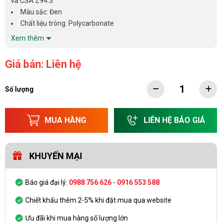
và CSA Z94.3
Màu sắc: Đen
Chất liệu tròng: Polycarbonate
Xem thêm
Giá bán: Liên hệ
Số lượng
MUA HÀNG
LIÊN HỆ BÁO GIÁ
KHUYẾN MẠI
Báo giá đại lý:
0988 756 626
-
0916 553 588
Chiết khấu thêm 2-5% khi đặt mua qua website
Ưu đãi khi mua hàng số lượng lớn