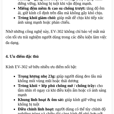
đứng vững, không bị tuột khi vận động mạnh.
Miếng đệm mềm & cao su chống trượt:
 tăng độ êm 
ái, giữ kính cố định trên đầu mà không gây khó chịu.
Tròng khói giảm chói:
 giúp mắt dễ chịu khi tiếp xúc 
ánh sáng mạnh hoặc phản chiếu.
Nhờ những công nghệ này, EV-302 không chỉ bảo vệ mắt mà 
còn tối ưu trải nghiệm người dùng trong các điều kiện làm việc 
đa dạng.
4. Ưu điểm đặc thù
Kính EV-302 sở hữu nhiều ưu điểm nổi bật:
Trọng lượng nhẹ 23g:
 giúp người dùng đeo lâu mà 
không mỏi vùng mũi hoặc thái dương
Tròng khói + lớp phủ chống mờ / chống trầy:
 cho 
tầm nhìn rõ ngay cả khi điều kiện ẩm hoặc có ánh sáng 
mạnh
Khung linh hoạt & ôm sát:
 giúp kính giữ vững mà 
không bị tuột
Điều chỉnh linh hoạt:
 người dùng có thể tùy chỉnh độ 
nghiêng tròng và chiều dài càng kính để phù hợp với 