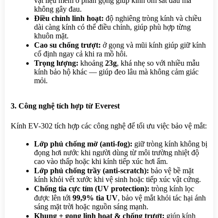
vật liệu mềm ở phần gọng giúp kính ôm sát đầu mà 
không gây đau.
Điều chỉnh linh hoạt:
 độ nghiêng tròng kính và chiều 
dài càng kính có thể điều chỉnh, giúp phù hợp từng 
khuôn mặt.
Cao su chống trượt:
 ở gọng và mũi kính giúp giữ kính 
cố định ngay cả khi ra mồ hôi.
Trọng lượng:
 khoảng 
23g
, khá nhẹ so với nhiều mẫu 
kính bảo hộ khác — giúp đeo lâu mà không cảm giác 
mỏi.
3. Công nghệ tích hợp từ Everest
Kính EV-302 tích hợp các công nghệ để tối ưu việc bảo vệ mắt:
Lớp phủ chống mờ (anti-fog):
 giữ tròng kính không bị 
đọng hơi nước khi người dùng từ môi trường nhiệt độ 
cao vào thấp hoặc khi kính tiếp xúc hơi ẩm.
Lớp phủ chống trầy (anti-scratch):
 bảo vệ bề mặt 
kính khỏi vết xước khi vệ sinh hoặc tiếp xúc vật cứng.
Chống tia cực tím (UV protection):
 tròng kính lọc 
được lên tới 
99,9% tia UV
, bảo vệ mắt khỏi tác hại ánh 
sáng mặt trời hoặc nguồn sáng mạnh.
Khung + gọng linh hoạt & chống trượt:
 giúp kính 