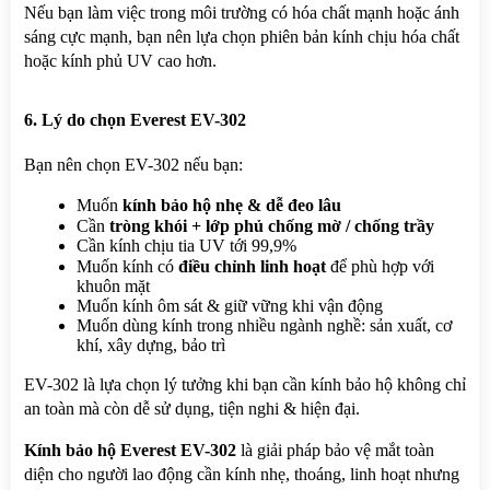
Nếu bạn làm việc trong môi trường có hóa chất mạnh hoặc ánh 
sáng cực mạnh, bạn nên lựa chọn phiên bản kính chịu hóa chất 
hoặc kính phủ UV cao hơn.
6. Lý do chọn Everest EV-302
Bạn nên chọn EV-302 nếu bạn:
Muốn 
kính bảo hộ nhẹ & dễ đeo lâu
Cần 
tròng khói + lớp phủ chống mờ / chống trầy
Cần kính chịu tia UV tới 99,9%
Muốn kính có 
điều chỉnh linh hoạt
 để phù hợp với 
khuôn mặt
Muốn kính ôm sát & giữ vững khi vận động
Muốn dùng kính trong nhiều ngành nghề: sản xuất, cơ 
khí, xây dựng, bảo trì
EV-302 là lựa chọn lý tưởng khi bạn cần kính bảo hộ không chỉ 
an toàn mà còn dễ sử dụng, tiện nghi & hiện đại.
Kính bảo hộ Everest EV-302
 là giải pháp bảo vệ mắt toàn 
diện cho người lao động cần kính nhẹ, thoáng, linh hoạt nhưng 