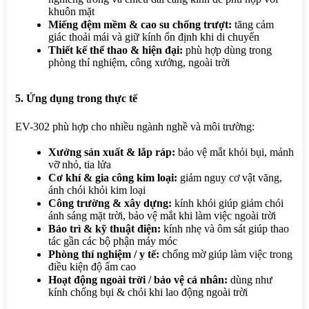
khuôn mặt
Miếng đệm mềm & cao su chống trượt:
 tăng cảm 
giác thoải mái và giữ kính ổn định khi di chuyển
Thiết kế thể thao & hiện đại:
 phù hợp dùng trong 
phòng thí nghiệm, công xưởng, ngoài trời
5. Ứng dụng trong thực tế
EV-302 phù hợp cho nhiều ngành nghề và môi trường:
Xưởng sản xuất & lắp ráp:
 bảo vệ mắt khỏi bụi, mảnh 
vỡ nhỏ, tia lửa
Cơ khí & gia công kim loại:
 giảm nguy cơ vật văng, 
ánh chói khỏi kim loại
Công trường & xây dựng:
 kính khói giúp giảm chói 
ánh sáng mặt trời, bảo vệ mắt khi làm việc ngoài trời
Bảo trì & kỹ thuật điện:
 kính nhẹ và ôm sát giúp thao 
tác gần các bộ phận máy móc
Phòng thí nghiệm / y tế:
 chống mờ giúp làm việc trong 
điều kiện độ ẩm cao
Hoạt động ngoài trời / bảo vệ cá nhân:
 dùng như 
kính chống bụi & chói khi lao động ngoài trời