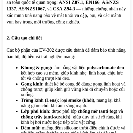
an toàn quốc tế quan trọng: 
ANSI Z87.1
, 
EN166
, 
AS/NZS 
1337
, 
AS/NZS1067
, và 
CSA Z94.3
 — những chứng nhận này 
xác minh khả năng bảo vệ mắt khỏi va đập, bụi, và các mảnh 
vụn bay trong môi trường công nghiệp.
2. Cấu tạo chi tiết
Các bộ phận của EV-302 được cấu thành để đảm bảo tính năng 
bảo hộ, độ bền và trải nghiệm mang:
Khung & gọng:
 làm bằng vật liệu 
polycarbonate đen
kết hợp cao su mềm, giúp kính nhẹ, linh hoạt, chịu lực 
tốt và chống trượt khi đeo.
Gọng kính:
 thiết kế bẻ cong dễ dàng; gọng linh hoạt và 
chống trượt, giúp kính giữ vững khi di chuyển hoặc cúi 
xuống.
Tròng kính (Lens):
 loại 
smoke (khói)
, mang lại khả 
năng giảm chói khi ánh sáng mạnh.
Lớp phủ kính:
 được phủ lớp 
chống mờ (anti-fog)
 và 
chống trầy (anti-scratch)
, giúp duy trì sự rõ ràng khi 
kính bị hơi nước hoặc tiếp xúc vật cứng.
Đệm mũi:
 miếng đệm silicone trượt điều chỉnh được và 