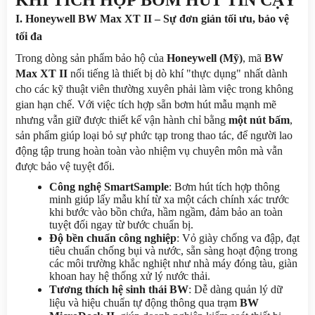
I. Honeywell BW Max XT II – Sự đơn giản tối ưu, bảo vệ 
tối đa
Trong dòng sản phẩm bảo hộ của 
Honeywell (Mỹ)
, mã 
BW 
Max XT II
 nổi tiếng là thiết bị dò khí "thực dụng" nhất dành 
cho các kỹ thuật viên thường xuyên phải làm việc trong không 
gian hạn chế. Với việc tích hợp sẵn bơm hút mẫu mạnh mẽ 
nhưng vẫn giữ được thiết kế vận hành chỉ bằng 
một nút bấm
, 
sản phẩm giúp loại bỏ sự phức tạp trong thao tác, để người lao 
động tập trung hoàn toàn vào nhiệm vụ chuyên môn mà vẫn 
được bảo vệ tuyệt đối.
Công nghệ SmartSample
: Bơm hút tích hợp thông 
minh giúp lấy mẫu khí từ xa một cách chính xác trước 
khi bước vào bồn chứa, hầm ngầm, đảm bảo an toàn 
tuyệt đối ngay từ bước chuẩn bị.
Độ bền chuẩn công nghiệp
: Vỏ giày chống va đập, đạt 
tiêu chuẩn chống bụi và nước, sẵn sàng hoạt động trong 
các môi trường khắc nghiệt như nhà máy đóng tàu, giàn 
khoan hay hệ thống xử lý nước thải.
Tương thích hệ sinh thái BW
: Dễ dàng quản lý dữ 
liệu và hiệu chuẩn tự động thông qua trạm 
BW 