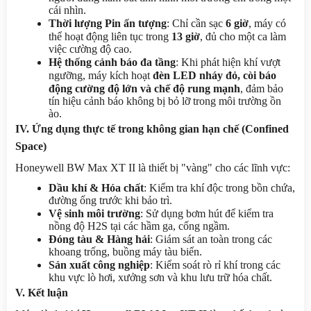
cái nhìn.
Thời lượng Pin ấn tượng
: Chỉ cần sạc 
6 giờ
, máy có 
thể hoạt động liên tục trong 
13 giờ
, đủ cho một ca làm 
việc cường độ cao.
Hệ thống cảnh báo đa tầng
: Khi phát hiện khí vượt 
ngưỡng, máy kích hoạt 
đèn LED nháy đỏ, còi báo 
động cường độ lớn và chế độ rung mạnh
, đảm bảo 
tín hiệu cảnh báo không bị bỏ lỡ trong môi trường ồn 
ào.
IV. Ứng dụng thực tế trong không gian hạn chế (Confined 
Space)
Honeywell BW Max XT II là thiết bị "vàng" cho các lĩnh vực:
Dầu khí & Hóa chất
: Kiểm tra khí độc trong bồn chứa, 
đường ống trước khi bảo trì.
Vệ sinh môi trường
: Sử dụng bơm hút để kiểm tra 
nồng độ H2S tại các hầm ga, cống ngầm.
Đóng tàu & Hàng hải
: Giám sát an toàn trong các 
khoang trống, buồng máy tàu biển.
Sản xuất công nghiệp
: Kiểm soát rò rỉ khí trong các 
khu vực lò hơi, xưởng sơn và khu lưu trữ hóa chất.
V. Kết luận