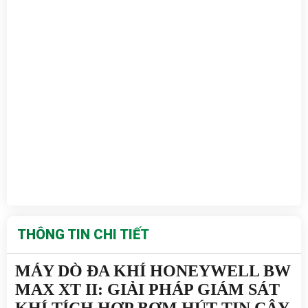
THÔNG TIN CHI TIẾT
MÁY DÒ ĐA KHÍ HONEYWELL BW 
MAX XT II: GIẢI PHÁP GIÁM SÁT 
KHÍ TÍCH HỢP BƠM HÚT TIN CẬY