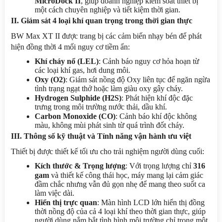
MicroDock II
, giúp doanh nghiệp kiểm soát thiết bị 
một cách chuyên nghiệp và tiết kiệm thời gian.
II. Giám sát 4 loại khí quan trọng trong thời gian thực
BW Max XT II được trang bị các cảm biến nhạy bén để phát 
hiện đồng thời 4 mối nguy cơ tiềm ẩn:
Khí cháy nổ (LEL)
: Cảnh báo nguy cơ hỏa hoạn từ 
các loại khí gas, hơi dung môi.
Oxy (O2)
: Giám sát nồng độ Oxy liên tục để ngăn ngừa 
tình trạng ngạt thở hoặc làm giàu oxy gây cháy.
Hydrogen Sulphide (H2S)
: Phát hiện khí độc đặc 
trưng trong môi trường nước thải, dầu khí.
Carbon Monoxide (CO)
: Cảnh báo khí độc không 
màu, không mùi phát sinh từ quá trình đốt cháy.
III. Thông số kỹ thuật và Tính năng vận hành ưu việt
Thiết bị được thiết kế tối ưu cho trải nghiệm người dùng cuối:
Kích thước & Trọng lượng
: Với trọng lượng chỉ 
316 
gam
 và thiết kế công thái học, máy mang lại cảm giác 
đầm chắc nhưng vẫn đủ gọn nhẹ để mang theo suốt ca 
làm việc dài.
Hiển thị trực quan
: Màn hình LCD lớn hiển thị đồng 
thời nồng độ của cả 4 loại khí theo thời gian thực, giúp 
người dùng nắm bắt tình hình môi trường chỉ trong một 