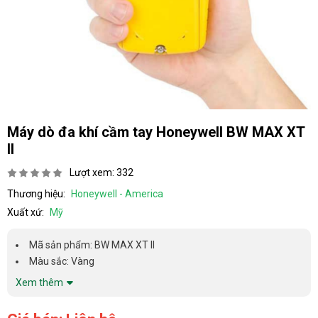
Máy dò đa khí cầm tay Honeywell BW MAX XT
II
Lượt xem: 332
Thương hiệu:
Honeywell - America
Xuất xứ:
Mỹ
Mã sản phẩm: BW MAX XT II
Màu sắc: Vàng
Xem thêm