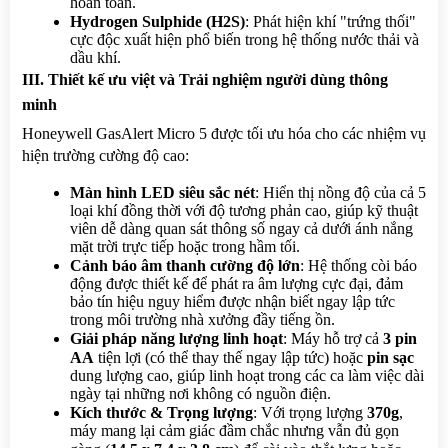
hoàn toàn.
Hydrogen Sulphide (H2S)
: Phát hiện khí "trứng thối" 
cực độc xuất hiện phổ biến trong hệ thống nước thải và 
dầu khí.
III. Thiết kế ưu việt và Trải nghiệm người dùng thông 
minh
Honeywell GasAlert Micro 5 được tối ưu hóa cho các nhiệm vụ 
hiện trường cường độ cao:
Màn hình LED siêu sắc nét
: Hiển thị nồng độ của cả 5 
loại khí đồng thời với độ tương phản cao, giúp kỹ thuật 
viên dễ dàng quan sát thông số ngay cả dưới ánh nắng 
mặt trời trực tiếp hoặc trong hầm tối.
Cảnh báo âm thanh cường độ lớn
: Hệ thống còi báo 
động được thiết kế để phát ra âm lượng cực đại, đảm 
bảo tín hiệu nguy hiểm được nhận biết ngay lập tức 
trong môi trường nhà xưởng đầy tiếng ồn.
Giải pháp năng lượng linh hoạt
: Máy hỗ trợ cả 
3 pin 
AA
 tiện lợi (có thể thay thế ngay lập tức) hoặc 
pin sạc
dung lượng cao, giúp linh hoạt trong các ca làm việc dài 
ngày tại những nơi không có nguồn điện.
Kích thước & Trọng lượng
: Với trọng lượng 
370g
, 
máy mang lại cảm giác đầm chắc nhưng vẫn đủ gọn 