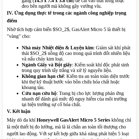
gàng (
14.5 x 7.4 x 3.8 cm
) để cài vào thắt lưng hoặc 
đeo bên người mà không gây vướng víu.
IV. Ứng dụng thực tế trong các ngành công nghiệp trọng 
điểm
Nhờ tích hợp cảm biến $SO_2$, GasAlert Micro 5 là thiết bị 
"vàng" cho:
Nhà máy Nhiệt điện & Luyện kim
: Giám sát khí phát 
thải $SO_2$ nồng độ cao trong quá trình đốt nhiên liệu 
và nấu chảy kim loại.
Ngành Giấy và Bột giấy
: Kiểm soát khí độc phát sinh 
trong quy trình tẩy trắng và xử lý nguyên liệu.
Không gian hạn chế
: Kiểm tra an toàn toàn diện trước 
khi thợ kỹ thuật bước vào bồn chứa hóa chất hoặc 
khoang tàu.
Cứu nạn cứu hộ
: Trang bị cho lực lượng phản ứng 
nhanh để đánh giá mức độ nguy hiểm của môi trường 
tại hiện trường sự cố hóa chất.
V. Kết luận
Máy dò đa khí 
Honeywell GasAlert Micro 5 Series
 không chỉ 
là một thiết bị đo lường, mà là lá chắn an toàn tối thượng cho 
người lao động. Với sự kết hợp giữa khả năng phát hiện 5 loại 