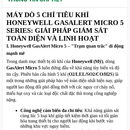
MÁY DÒ 5 CHỈ TIÊU KHÍ 
HONEYWELL GASALERT MICRO 5 
SERIES: GIẢI PHÁP GIÁM SÁT 
TOÀN DIỆN VÀ LINH HOẠT
I. Honeywell GasAlert Micro 5 – "Trạm quan trắc" di động 
mạnh mẽ
Trong danh mục thiết bị dò khí của 
Honeywell (Mỹ)
, dòng 
GasAlert Micro 5
 luôn đứng đầu về khả năng tùy biến và độ 
tin cậy. Phiên bản cấu hình 5 khí (
O2/LEL/SO2/CO/H2S
) là 
một trong những giải pháp bảo vệ toàn diện nhất hiện nay, giúp 
người lao động đối phó đồng thời với các nguy cơ cháy nổ, 
thiếu hụt oxy và các loại độc chất đặc thù trong công nghiệp 
nặng.
Công nghệ cảm biến đa chỉ tiêu
: Khả năng giám sát 
cùng lúc 5 loại khí giúp tiết kiệm thời gian và tối giản 
hóa trang thiết bị cho người lao động khi bước vào 
những khu vực nguy hiểm.