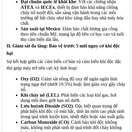
Đạt chuẩn quốc tế khắt khe
: Với các chứng nhận 
ATEX
 và 
IECEx
, thiết bị đảm bảo khả năng chống 
cháy nổ tuyệt đối, sẵn sàng vận hành trong các môi 
trường dễ bắt cháy như kho xăng dầu hay nhà máy hóa 
chất.
Sản xuất tại Mexico
: Đảm bảo chất lượng gia công 
theo tiêu chuẩn Mỹ, mang lại độ bền cơ học cao và tuổi 
thọ cảm biến dài lâu.
II. Giám sát đa tầng: Bảo vệ trước 5 mối nguy cơ khí độc 
hại
Sự kết hợp giữa các cảm biến cơ bản và cảm biến khí độc đặc 
thù giúp máy trở nên cực kỳ linh hoạt:
Oxy (O2)
: Giám sát nồng độ oxy để ngăn ngừa tình 
trạng ngạt thở (dưới 19.5%) hoặc làm giàu oxy gây cháy 
nổ.
Khí cháy nổ (LEL)
: Phát hiện các loại khí gas, hơi 
dung môi theo giới hạn nổ dưới.
Lưu huỳnh Dioxide (SO2)
: Đặc biệt quan trọng để 
phát hiện khí độc có mùi hắc, tính ăn mòn cao phát sinh 
trong quá trình luyện kim, nhiệt điện hoặc sản xuất giấy.
Carbon Monoxide (CO)
: Cảnh báo khí độc không 
màu, không mùi phát sinh từ quá trình đốt cháy không 