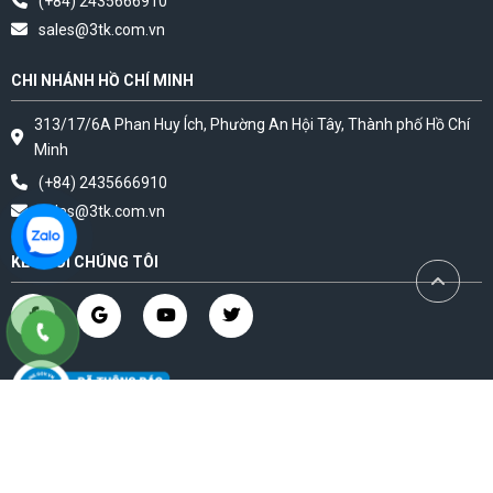
(+84) 2435666910
sales@3tk.com.vn
CHI NHÁNH HỒ CHÍ MINH
313/17/6A Phan Huy Ích, Phường An Hội Tây, Thành phố Hồ Chí
Minh
(+84) 2435666910
sales@3tk.com.vn
KẾT NỐI CHÚNG TÔI
© 2023 3tk.com.vn. CÔNG TY CỔ PHẦN SẢN XUẤT VÀ THƯƠNG MẠI 3TK Giấy
CNĐKDN: 0103947882 Do SKHĐT TP HN Cấp ngày 08 tháng 06 năm 2009