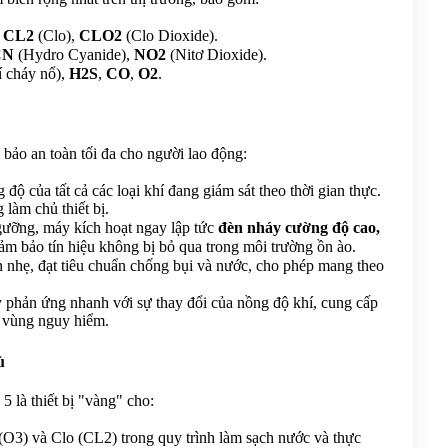
 
CL2
 (Clo), 
CLO2
 (Clo Dioxide).
CN
 (Hydro Cyanide), 
NO2
 (Nitơ Dioxide).
í cháy nổ), 
H2S
, 
CO
, 
O2
.
bảo an toàn tối đa cho người lao động:
 độ của tất cả các loại khí đang giám sát theo thời gian thực. 
làm chủ thiết bị.
gưỡng, máy kích hoạt ngay lập tức 
đèn nháy cường độ cao, 
đảm bảo tín hiệu không bị bỏ qua trong môi trường ồn ào.
ọn nhẹ, đạt tiêu chuẩn chống bụi và nước, cho phép mang theo 
 phản ứng nhanh với sự thay đổi của nồng độ khí, cung cấp 
ỏi vùng nguy hiểm.
ù
 là thiết bị "vàng" cho:
O3) và Clo (CL2) trong quy trình làm sạch nước và thực 