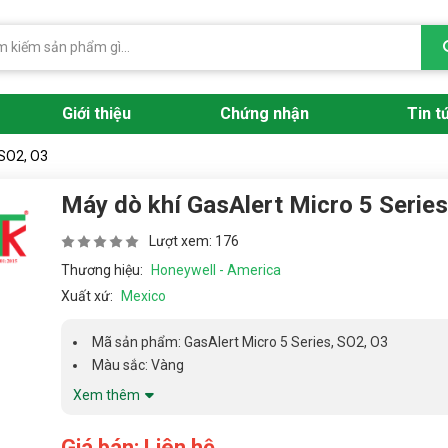
Giới thiệu
Chứng nhận
Tin t
 SO2, O3
Máy dò khí GasAlert Micro 5 Series
Lượt xem: 176
Thương hiệu:
Honeywell - America
Xuất xứ:
Mexico
Mã sản phẩm: GasAlert Micro 5 Series, SO2, O3
Màu sắc: Vàng
Xem thêm
Giá bán: Liên hệ