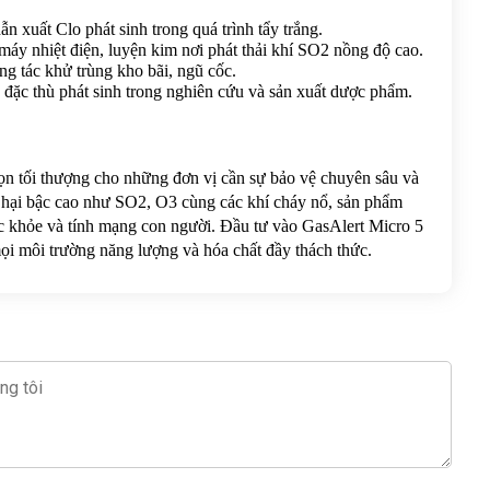
n xuất Clo phát sinh trong quá trình tẩy trắng.
máy nhiệt điện, luyện kim nơi phát thải khí SO2 nồng độ cao.
ng tác khử trùng kho bãi, ngũ cốc.
c đặc thù phát sinh trong nghiên cứu và sản xuất dược phẩm.
họn tối thượng cho những đơn vị cần sự bảo vệ chuyên sâu và 
c hại bậc cao như SO2, O3 cùng các khí cháy nổ, sản phẩm 
ức khỏe và tính mạng con người. Đầu tư vào GasAlert Micro 5 
mọi môi trường năng lượng và hóa chất đầy thách thức.