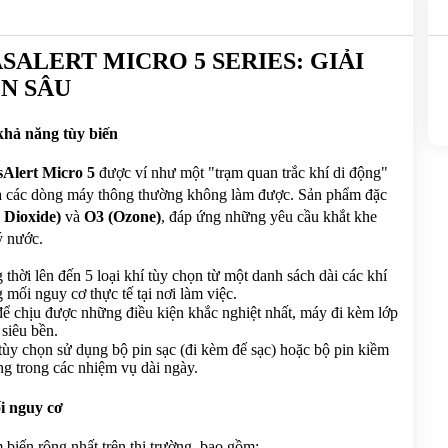
LERT MICRO 5 SERIES: GIẢI 
N SÂU
 khả năng tùy biến
Alert Micro 5
 được ví như một "trạm quan trắc khí di động" 
mà các dòng máy thông thường không làm được. Sản phẩm đặc 
Dioxide)
 và 
O3 (Ozone)
, đáp ứng những yêu cầu khắt khe 
ý nước.
 thời lên đến 5 loại khí tùy chọn từ một danh sách dài các khí 
 mối nguy cơ thực tế tại nơi làm việc.
để chịu được những điều kiện khắc nghiệt nhất, máy đi kèm lớp 
siêu bền.
tùy chọn sử dụng bộ pin sạc (đi kèm đế sạc) hoặc bộ pin kiềm 
ng trong các nhiệm vụ dài ngày.
i nguy cơ
 biến rộng nhất trên thị trường, bao gồm: