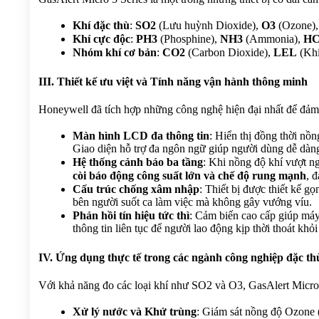
Khí đặc thù
: 
SO2
 (Lưu huỳnh Dioxide), 
O3
 (Ozone),
Khí cực độc
: 
PH3
 (Phosphine), 
NH3
 (Ammonia), 
H
Nhóm khí cơ bản
: 
CO2
 (Carbon Dioxide), 
LEL
 (Kh
III. Thiết kế ưu việt và Tính năng vận hành thông minh
Honeywell đã tích hợp những công nghệ hiện đại nhất để đảm 
Màn hình LCD đa thông tin
: Hiển thị đồng thời nồng
Giao diện hỗ trợ đa ngôn ngữ giúp người dùng dễ dàng 
Hệ thống cảnh báo ba tầng
: Khi nồng độ khí vượt n
còi báo động công suất lớn và chế độ rung mạnh
, 
Cấu trúc chống xâm nhập
: Thiết bị được thiết kế g
bên người suốt ca làm việc mà không gây vướng víu.
Phản hồi tín hiệu tức thì
: Cảm biến cao cấp giúp máy
thông tin liên tục để người lao động kịp thời thoát kh
IV. Ứng dụng thực tế trong các ngành công nghiệp đặc th
Với khả năng đo các loại khí như SO2 và O3, GasAlert Micro 5
Xử lý nước và Khử trùng
: Giám sát nồng độ Ozone (