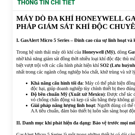
THÔNG TIN CHI TIẾT
MÁY DÒ ĐA KHÍ HONEYWELL GASA
PHÁP GIÁM SÁT KHÍ ĐỘC CHUYÊ
I. GasAlert Micro 5 Series – Đỉnh cao của sự linh hoạt và
Trong hệ sinh thái máy dò khí của 
Honeywell (Mỹ)
, dòng 
Gas
nhờ khả năng giám sát đồng thời nhiều loại khí độc đặc thù 
biệt vượt trội với các cấu hình phát hiện khí 
SO2 (Lưu huỳnh 
nhất trong các ngành công nghiệp hóa chất, khử trùng và xử l
Khả năng cấu hình tối đa
: Máy có thể phát hiện đồng
độc hại, giúp doanh nghiệp tùy chỉnh thiết bị theo đúng
Độ bền chuẩn Mỹ (Xuất xứ Mexico)
: Được chế tác 
vỏ chống chấn động và kẹp cá sấu bằng thép không gỉ 
Giải pháp năng lượng linh hoạt
: Người dùng có thể 
AA tiêu chuẩn, đảm bảo thiết bị luôn sẵn sàng hoạt độ
II. Danh mục khí phát hiện đa dạng: Bảo vệ trước mọi mố
GasAlert Micro 5 Series là một trong những thiết bị có dải cảm