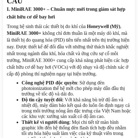
CẦU
I. MiniRAE 3000+ – Chuẩn mực mới trong giám sát hợp 
chất hữu cơ dễ bay hơi
Trong hệ sinh thái các thiết bị đo khí của 
Honeywell (Mỹ)
, 
MiniRAE 3000+
 không chỉ đơn thuần là một máy dò khí, mà 
là thiết bị đo quang hóa (PID) tiên tiến nhất trên thị trường hiện 
nay. Được thiết kế để đối đầu với những thử thách khắc nghiệt 
nhất trong ngành dầu khí, hóa chất và ứng cứu sự cố môi 
trường, MiniRAE 3000+ cung cấp khả năng phát hiện các hợp 
chất hữu cơ dễ bay hơi (VOCs) với độ nhạy và độ chính xác ở 
cấp độ phòng thí nghiệm ngay tại hiện trường.
Công nghệ PID độc quyền
: Sử dụng đèn 
photoionization thế hệ mới cho phép máy dẫn đầu thị 
trường về tốc độ và dải đo.
Độ tin cậy tuyệt đối
: Với khả năng bù trừ độ ẩm và 
nhiệt độ, máy đảm bảo kết quả đo luôn ổn định ngay cả 
trong môi trường nóng ẩm đặc trưng của Việt Nam hoặc 
các khu vực xưởng sản xuất có độ ẩm cao.
Thiết kế vì người dùng
: Mọi chi tiết từ màn hình 
graphic lớn đến hệ thống đèn flash tích hợp đều nhằm 
tối ưu hóa hiệu suất làm việc của kỹ thuật viên trong 