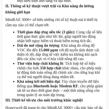
mọi điều kiện ánh sáng và địa hình.
II. Thông số kỹ thuật vượt trội và Khả năng đo lường 
không giới hạn
MiniRAE 3000+ sở hữu những chỉ số kỹ thuật mà ít thiết bị 
cầm tay nào có thể chạm tới:
Thời gian đáp ứng siêu tốc (3 giây)
: Cung cấp số liệu 
thời gian thực gần như tức thì, giúp người lao động 
nhận biết nguy hiểm và thoát hiểm trong tích tắc.
Dải đo mở rộng ấn tượng
: Khả năng đo nồng độ 
VOC lên đến 
15.000 ppm
 với độ tuyến tính được cải 
thiện rõ rệt, đáp ứng từ việc kiểm tra không khí sạch 
đến các khu vực rò rỉ hóa chất nồng độ cao.
Thư viện hợp chất khổng lồ
: Tích hợp hệ số hiệu 
chỉnh cho hơn 
350 hợp chất
 khác nhau, cho phép máy 
tự động tính toán nồng độ chính xác cho từng loại khí 
cụ thể mà người dùng đang nhắm tới.
Khả năng kết nối hiện đại
: Tùy chọn truyền dữ liệu 
thông qua 
Bluetooth hoặc Modem RF
, cho phép giám 
sát từ xa theo thời gian thực – một tính năng sống còn 
trong quản lý an toàn tập trung.
III. Thiết kế tối ưu cho môi trường khắc nghiệt
Honeywell đã trang bị cho MiniRAE 3000+ cấu trúc bảo vệ đa 