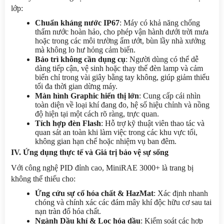
lớp:
Chuẩn kháng nước IP67
: Máy có khả năng chống 
thấm nước hoàn hảo, cho phép vận hành dưới trời mưa 
hoặc trong các môi trường ẩm ướt, bùn lầy nhà xưởng 
mà không lo hư hỏng cảm biến.
Bảo trì không cần dụng cụ
: Người dùng có thể dễ 
dàng tiếp cận, vệ sinh hoặc thay thế đèn lamp và cảm 
biến chỉ trong vài giây bằng tay không, giúp giảm thiểu 
tối đa thời gian dừng máy.
Màn hình Graphic hiển thị lớn
: Cung cấp cái nhìn 
toàn diện về loại khí đang đo, hệ số hiệu chỉnh và nồng 
độ hiện tại một cách rõ ràng, trực quan.
Tích hợp đèn Flash
: Hỗ trợ kỹ thuật viên thao tác và 
quan sát an toàn khi làm việc trong các khu vực tối, 
không gian hạn chế hoặc nhiệm vụ ban đêm.
IV. Ứng dụng thực tế và Giá trị bảo vệ sự sống
Với công nghệ PID đỉnh cao, MiniRAE 3000+ là trang bị 
không thể thiếu cho:
Ứng cứu sự cố hóa chất & HazMat
: Xác định nhanh 
chóng và chính xác các đám mây khí độc hữu cơ sau tai 
nạn tràn đổ hóa chất.
Ngành Dầu khí & Lọc hóa dầu
: Kiểm soát các hợp 