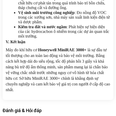
chất hữu cơ phát tán trong quá trình bảo trì bồn chứa, 
tháp chưng cất và đường ống.
Vệ sinh môi trường công nghiệp
: Đo nồng độ VOC 
trong các xưởng sơn, nhà máy sản xuất linh kiện điện tử 
và dược phẩm.
Kiểm tra đất và nước ngầm
: Phát hiện sự hiện diện 
của các hydrocacbon ô nhiễm trong các dự án quan trắc 
môi trường.
V. Kết luận
Máy đo khí hữu cơ 
Honeywell MiniRAE 3000+
 là sự đầu tư 
tối thượng cho an toàn lao động và bảo vệ môi trường. Bằng 
cách kết hợp dải đo siêu rộng, tốc độ phản hồi 3 giây và khả 
năng bù trừ độ ẩm thông minh, sản phẩm mang lại lá chắn bảo 
vệ vững chắc nhất trước những nguy cơ vô hình từ hóa chất 
hữu cơ. Sở hữu MiniRAE 3000+ chính là khẳng định sự 
chuyên nghiệp và cam kết bảo vệ giá trị con người ở cấp độ cao 
nhất.
Đánh giá & Hỏi đáp