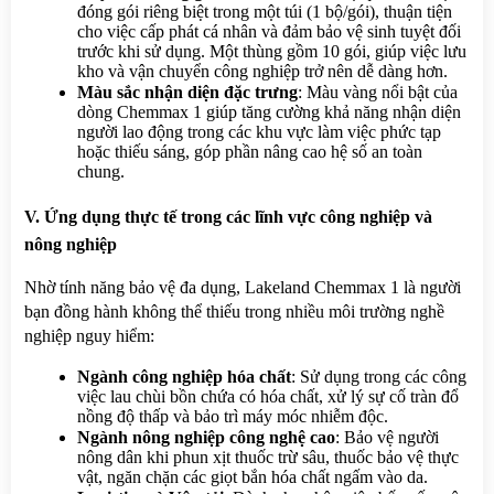
đóng gói riêng biệt trong một túi (1 bộ/gói), thuận tiện 
cho việc cấp phát cá nhân và đảm bảo vệ sinh tuyệt đối 
trước khi sử dụng. Một thùng gồm 10 gói, giúp việc lưu 
kho và vận chuyển công nghiệp trở nên dễ dàng hơn.
Màu sắc nhận diện đặc trưng
: Màu vàng nổi bật của 
dòng Chemmax 1 giúp tăng cường khả năng nhận diện 
người lao động trong các khu vực làm việc phức tạp 
hoặc thiếu sáng, góp phần nâng cao hệ số an toàn 
chung.
V. Ứng dụng thực tế trong các lĩnh vực công nghiệp và 
nông nghiệp
Nhờ tính năng bảo vệ đa dụng, Lakeland Chemmax 1 là người 
bạn đồng hành không thể thiếu trong nhiều môi trường nghề 
nghiệp nguy hiểm:
Ngành công nghiệp hóa chất
: Sử dụng trong các công 
việc lau chùi bồn chứa có hóa chất, xử lý sự cố tràn đổ 
nồng độ thấp và bảo trì máy móc nhiễm độc.
Ngành nông nghiệp công nghệ cao
: Bảo vệ người 
nông dân khi phun xịt thuốc trừ sâu, thuốc bảo vệ thực 
vật, ngăn chặn các giọt bắn hóa chất ngấm vào da.