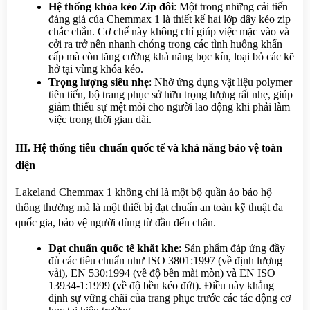
Hệ thống khóa kéo Zip đôi
: Một trong những cải tiến 
đáng giá của Chemmax 1 là thiết kế hai lớp dây kéo zip 
chắc chắn. Cơ chế này không chỉ giúp việc mặc vào và 
cởi ra trở nên nhanh chóng trong các tình huống khẩn 
cấp mà còn tăng cường khả năng bọc kín, loại bỏ các kẽ 
hở tại vùng khóa kéo.
Trọng lượng siêu nhẹ
: Nhờ ứng dụng vật liệu polymer 
tiên tiến, bộ trang phục sở hữu trọng lượng rất nhẹ, giúp 
giảm thiểu sự mệt mỏi cho người lao động khi phải làm 
việc trong thời gian dài.
III. Hệ thống tiêu chuẩn quốc tế và khả năng bảo vệ toàn 
diện
Lakeland Chemmax 1 không chỉ là một bộ quần áo bảo hộ 
thông thường mà là một thiết bị đạt chuẩn an toàn kỹ thuật đa 
quốc gia, bảo vệ người dùng từ đầu đến chân.
Đạt chuẩn quốc tế khắt khe
: Sản phẩm đáp ứng đầy 
đủ các tiêu chuẩn như ISO 3801:1997 (về định lượng 
vải), EN 530:1994 (về độ bền mài mòn) và EN ISO 
13934-1:1999 (về độ bền kéo đứt). Điều này khẳng 
định sự vững chãi của trang phục trước các tác động cơ 