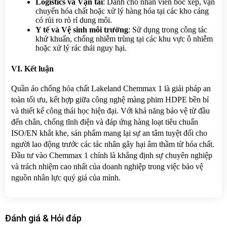
Logistics và Vận tải
: Dành cho nhân viên bốc xếp, vận 
chuyển hóa chất hoặc xử lý hàng hóa tại các kho cảng 
có rủi ro rò rỉ dung môi.
Y tế và Vệ sinh môi trường
: Sử dụng trong công tác 
khử khuẩn, chống nhiễm trùng tại các khu vực ô nhiễm 
hoặc xử lý rác thải nguy hại.
VI. Kết luận
Quần áo chống hóa chất Lakeland Chemmax 1 là giải pháp an 
toàn tối ưu, kết hợp giữa công nghệ màng phim HDPE bền bỉ 
và thiết kế công thái học hiện đại. Với khả năng bảo vệ từ đầu 
đến chân, chống tĩnh điện và đáp ứng hàng loạt tiêu chuẩn 
ISO/EN khắt khe, sản phẩm mang lại sự an tâm tuyệt đối cho 
người lao động trước các tác nhân gây hại âm thầm từ hóa chất. 
Đầu tư vào Chemmax 1 chính là khẳng định sự chuyên nghiệp 
và trách nhiệm cao nhất của doanh nghiệp trong việc bảo vệ 
nguồn nhân lực quý giá của mình.
Đánh giá & Hỏi đáp