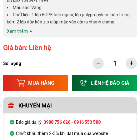
EN ISO 13934-1:1999
Màu sắc: Vàng
Chất liệu: 1 lớp HDPE bên ngoài, lớp polypropylene bên trong
kèm 2 lớp dây kéo zip giúp mặc vào cởi ra nhanh chóng
Xem thêm
Giá bán: Liên hệ
Số lượng
MUA HÀNG
LIÊN HỆ BÁO GIÁ
KHUYẾN MẠI
Báo giá đại lý:
0988 756 626
-
0916 553 588
Chiết khấu thêm 2-5% khi đặt mua qua website