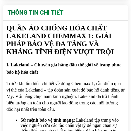
THÔNG TIN CHI TIẾT
QUẦN ÁO CHỐNG HÓA CHẤT 
LAKELAND CHEMMAX 1: GIẢI 
PHÁP BẢO VỆ ĐA TẦNG VÀ 
KHÁNG TĨNH ĐIỆN VƯỢT TRỘI
I. Lakeland – Chuyên gia hàng đầu thế giới về trang phục 
bảo hộ hóa chất
Trước khi tìm hiểu chi tiết về dòng Chemmax 1, cần điểm qua 
vị thế của Lakeland – tập đoàn sản xuất đồ bảo hộ danh tiếng từ 
Mỹ. Với hàng chục năm kinh nghiệm, Lakeland đã trở thành 
biểu tượng an toàn cho người lao động trong các môi trường 
độc hại nhất trên toàn cầu.
Sứ mệnh bảo vệ tính mạng
: Lakeland tập trung vào 
việc nghiên cứu các rào chắn vật lý để ngăn chặn sự 
thẩm thấu của hóa chất nguy hiểm, đảm bảo an toàn 