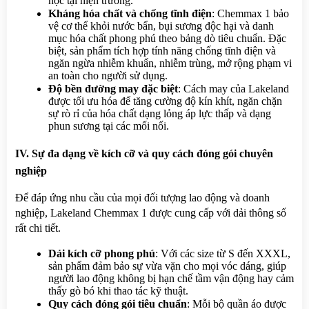
học tại hiện trường.
Kháng hóa chất và chống tĩnh điện
: Chemmax 1 bảo 
vệ cơ thể khỏi nước bẩn, bụi sương độc hại và danh 
mục hóa chất phong phú theo bảng dò tiêu chuẩn. Đặc 
biệt, sản phẩm tích hợp tính năng chống tĩnh điện và 
ngăn ngừa nhiễm khuẩn, nhiễm trùng, mở rộng phạm vi 
an toàn cho người sử dụng.
Độ bền đường may đặc biệt
: Cách may của Lakeland 
được tối ưu hóa để tăng cường độ kín khít, ngăn chặn 
sự rò rỉ của hóa chất dạng lỏng áp lực thấp và dạng 
phun sương tại các mối nối.
IV. Sự đa dạng về kích cỡ và quy cách đóng gói chuyên 
nghiệp
Để đáp ứng nhu cầu của mọi đối tượng lao động và doanh 
nghiệp, Lakeland Chemmax 1 được cung cấp với dải thông số 
rất chi tiết.
Dải kích cỡ phong phú
: Với các size từ S đến XXXL, 
sản phẩm đảm bảo sự vừa vặn cho mọi vóc dáng, giúp 
người lao động không bị hạn chế tầm vận động hay cảm 
thấy gò bó khi thao tác kỹ thuật.
Quy cách đóng gói tiêu chuẩn
: Mỗi bộ quần áo được 