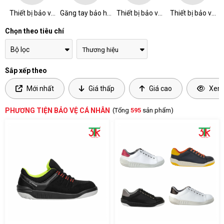
Thiết bị bảo vệ
Găng tay bảo hộ
Thiết bị bảo vệ
Thiết bị bảo vệ
chân
lao động
đầu
thân
Chọn theo tiêu chí
Bộ lọc
Sắp xếp theo
Mới nhất
Giá thấp
Giá cao
Xem 
PHƯƠNG TIỆN BẢO VỆ CÁ NHÂN
(Tổng
595
sản phẩm)